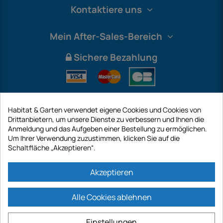
Kontaktiere uns
Mein After-Sales-Bereich
Sichere Bezahlung
Habitat & Garten verwendet eigene Cookies und Cookies von
Drittanbietern, um unsere Dienste zu verbessern und Ihnen die
Anmeldung und das Aufgeben einer Bestellung zu ermöglichen.
Um Ihrer Verwendung zuzustimmen, klicken Sie auf die
Schaltfläche „Akzeptieren“.
International
Akzeptieren
Alle Cookies ablehnen
https://www.habitatgarten.de ist eine Website der Firma GECODIS SA mit
einem Kapital von 187 203,29 €, 32 Rue de Paradis - PARIS 75010
Einstellungen
(FRANKREICH). GECODIS.SA wurde am 11.04.1998 gegründet und ist eine