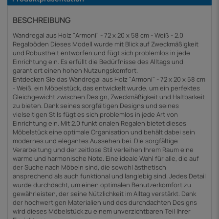
BESCHREIBUNG
Wandregal aus Holz "Armoni" - 72 x 20 x 58 cm - Weiß - 2.0
Regalböden Dieses Modell wurde mit Blick auf Zweckmäßigkeit
und Robustheit entworfen und fügt sich problemlos in jede
Einrichtung ein. Es erfüllt die Bedürfnisse des Alltags und
garantiert einen hohen Nutzungskomfort.
Entdecken Sie das Wandregal aus Holz "Armoni" - 72 x 20 x 58 cm
- Weiß, ein Möbelstück, das entwickelt wurde, um ein perfektes
Gleichgewicht zwischen Design, Zweckmäßigkeit und Haltbarkeit
zu bieten. Dank seines sorgfältigen Designs und seines
vielseitigen Stils fügt es sich problemlos in jede Art von
Einrichtung ein. Mit 2.0 funktionalen Regalen bietet dieses
Möbelstück eine optimale Organisation und behält dabei sein
modernes und elegantes Aussehen bei. Die sorgfältige
Verarbeitung und der zeitlose Stil verleihen Ihrem Raum eine
warme und harmonische Note. Eine ideale Wahl für alle, die auf
der Suche nach Möbeln sind, die sowohl ästhetisch
ansprechend als auch funktional und langlebig sind. Jedes Detail
wurde durchdacht, um einen optimalen Benutzerkomfort zu
gewährleisten, der seine Nützlichkeit im Alltag verstärkt. Dank
der hochwertigen Materialien und des durchdachten Designs
wird dieses Möbelstück zu einem unverzichtbaren Teil Ihrer