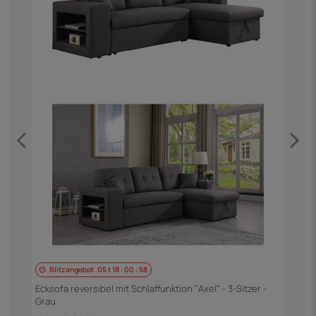
Blitzangebot
05
t
18
:
00
:
57
E
S
Ecksofa reversibel mit Schlaffunktion "Axel" - 3-Sitzer -
Grau
5