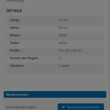
Einrichtung.
DETAILS
Länge :
72 cm
Höhe :
58 cm
Breite :
20cm
Farbe :
weiss
Größe :
72 x 20 x 58 cm
Anzahl der Regale :
2
Garantie
2 Jahre
Rezensionen
Keine Bewertungen
Bewertung schreiben