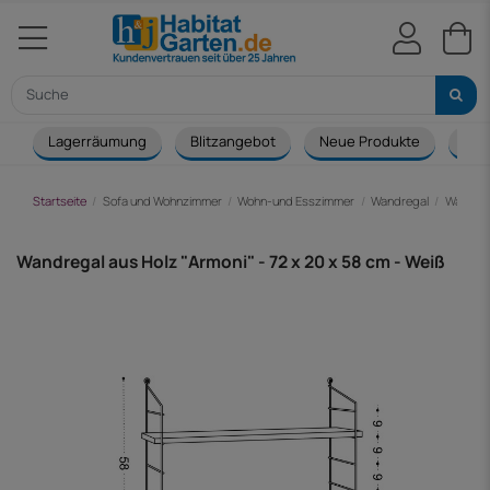
Lagerräumung
Blitzangebot
Neue Produkte
Cou
Startseite
Sofa und Wohnzimmer
Wohn-und Esszimmer
Wandregal
Wandrega
Wandregal aus Holz "Armoni" - 72 x 20 x 58 cm - Weiß