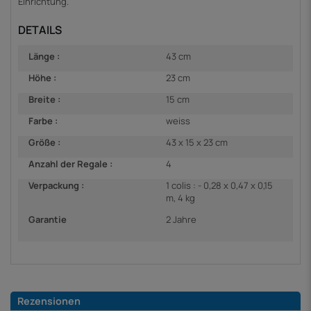
Einrichtung.
DETAILS
Länge :
43 cm
Höhe :
23 cm
Breite :
15 cm
Farbe :
weiss
Größe :
43 x 15 x 23 cm
Anzahl der Regale :
4
Verpackung :
1 colis : - 0,28 x 0,47 x 0,15
m, 4 kg
Garantie
2 Jahre
Rezensionen