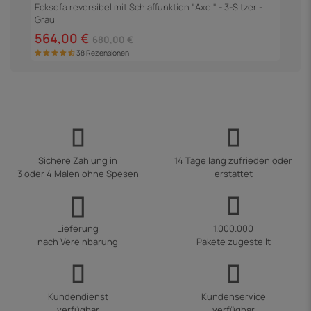
S
Ecksofa reversibel mit Schlaffunktion "Axel" - 3-Sitzer -
Grau
5
564,00 €
680,00 €
38 Rezensionen
Sichere Zahlung in
14 Tage lang zufrieden oder
3 oder 4 Malen ohne Spesen
erstattet
Lieferung
1.000.000
nach Vereinbarung
Pakete zugestellt
Kundendienst
Kundenservice
verfügbar
verfügbar