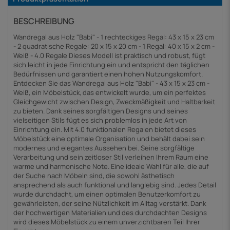
BESCHREIBUNG
Wandregal aus Holz "Babi" - 1 rechteckiges Regal: 43 x 15 x 23 cm
- 2 quadratische Regale: 20 x 15 x 20 cm - 1 Regal: 40 x 15 x 2 cm -
Weiß - 4.0 Regale Dieses Modell ist praktisch und robust, fügt
sich leicht in jede Einrichtung ein und entspricht den täglichen
Bedürfnissen und garantiert einen hohen Nutzungskomfort.
Entdecken Sie das Wandregal aus Holz "Babi" - 43 x 15 x 23 cm -
Weiß, ein Möbelstück, das entwickelt wurde, um ein perfektes
Gleichgewicht zwischen Design, Zweckmäßigkeit und Haltbarkeit
zu bieten. Dank seines sorgfältigen Designs und seines
vielseitigen Stils fügt es sich problemlos in jede Art von
Einrichtung ein. Mit 4.0 funktionalen Regalen bietet dieses
Möbelstück eine optimale Organisation und behält dabei sein
modernes und elegantes Aussehen bei. Seine sorgfältige
Verarbeitung und sein zeitloser Stil verleihen Ihrem Raum eine
warme und harmonische Note. Eine ideale Wahl für alle, die auf
der Suche nach Möbeln sind, die sowohl ästhetisch
ansprechend als auch funktional und langlebig sind. Jedes Detail
wurde durchdacht, um einen optimalen Benutzerkomfort zu
gewährleisten, der seine Nützlichkeit im Alltag verstärkt. Dank
der hochwertigen Materialien und des durchdachten Designs
wird dieses Möbelstück zu einem unverzichtbaren Teil Ihrer