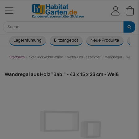
Lagerräumung
Blitzangebot
Neue Produkte
Cou
Startseite
Sofa und Wohnzimmer
Wohn-und Esszimmer
Wandregal
Wandrega
Wandregal aus Holz "Babi" - 43 x 15 x 23 cm - Weiß