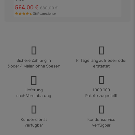
5
564,00 €
680,00 €
38 Rezensionen
Sichere Zahlung in
14 Tage lang zufrieden oder
3 oder 4 Malen ohne Spesen
erstattet
Lieferung
1.000.000
nach Vereinbarung
Pakete zugestellt
Kundendienst
Kundenservice
verfügbar
verfügbar