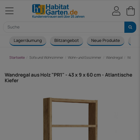
Lagerräumung
Blitzangebot
Neue Produkte
Cou
Startseite
Sofa und Wohnzimmer
Wohn-und Esszimmer
Wandregal
Wandrega
Wandregal aus Holz "PR1" - 43 x 9 x 60 cm - Atlantische
Kiefer