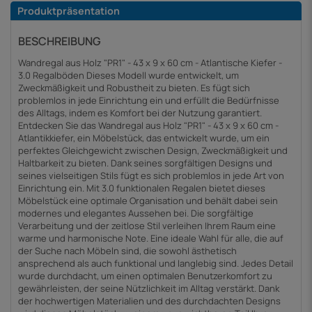
Produktpräsentation
BESCHREIBUNG
Wandregal aus Holz "PR1" - 43 x 9 x 60 cm - Atlantische Kiefer -
3.0 Regalböden Dieses Modell wurde entwickelt, um
Zweckmäßigkeit und Robustheit zu bieten. Es fügt sich
problemlos in jede Einrichtung ein und erfüllt die Bedürfnisse
des Alltags, indem es Komfort bei der Nutzung garantiert.
Entdecken Sie das Wandregal aus Holz "PR1" - 43 x 9 x 60 cm -
Atlantikkiefer, ein Möbelstück, das entwickelt wurde, um ein
perfektes Gleichgewicht zwischen Design, Zweckmäßigkeit und
Haltbarkeit zu bieten. Dank seines sorgfältigen Designs und
seines vielseitigen Stils fügt es sich problemlos in jede Art von
Einrichtung ein. Mit 3.0 funktionalen Regalen bietet dieses
Möbelstück eine optimale Organisation und behält dabei sein
modernes und elegantes Aussehen bei. Die sorgfältige
Verarbeitung und der zeitlose Stil verleihen Ihrem Raum eine
warme und harmonische Note. Eine ideale Wahl für alle, die auf
der Suche nach Möbeln sind, die sowohl ästhetisch
ansprechend als auch funktional und langlebig sind. Jedes Detail
wurde durchdacht, um einen optimalen Benutzerkomfort zu
gewährleisten, der seine Nützlichkeit im Alltag verstärkt. Dank
der hochwertigen Materialien und des durchdachten Designs