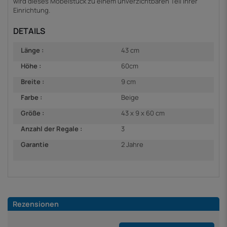
wird dieses Möbelstück zu einem unverzichtbaren Teil Ihrer
Einrichtung.
DETAILS
Länge :
43 cm
Höhe :
60cm
Breite :
9 cm
Farbe :
Beige
Größe :
43 x 9 x 60 cm
Anzahl der Regale :
3
Garantie
2 Jahre
Rezensionen