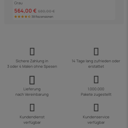
Grau
5
564,00 €
680,00 €
38 Rezensionen
Sichere Zahlung in
14 Tage lang zufrieden oder
3 oder 4 Malen ohne Spesen
erstattet
Lieferung
1.000.000
nach Vereinbarung
Pakete zugestellt
Kundendienst
Kundenservice
verfügbar
verfügbar