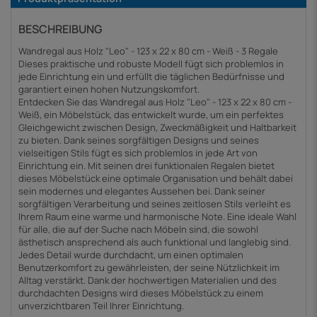
BESCHREIBUNG
Wandregal aus Holz "Leo" - 123 x 22 x 80 cm - Weiß - 3 Regale
Dieses praktische und robuste Modell fügt sich problemlos in
jede Einrichtung ein und erfüllt die täglichen Bedürfnisse und
garantiert einen hohen Nutzungskomfort.
Entdecken Sie das Wandregal aus Holz "Leo" - 123 x 22 x 80 cm -
Weiß, ein Möbelstück, das entwickelt wurde, um ein perfektes
Gleichgewicht zwischen Design, Zweckmäßigkeit und Haltbarkeit
zu bieten. Dank seines sorgfältigen Designs und seines
vielseitigen Stils fügt es sich problemlos in jede Art von
Einrichtung ein. Mit seinen drei funktionalen Regalen bietet
dieses Möbelstück eine optimale Organisation und behält dabei
sein modernes und elegantes Aussehen bei. Dank seiner
sorgfältigen Verarbeitung und seines zeitlosen Stils verleiht es
Ihrem Raum eine warme und harmonische Note. Eine ideale Wahl
für alle, die auf der Suche nach Möbeln sind, die sowohl
ästhetisch ansprechend als auch funktional und langlebig sind.
Jedes Detail wurde durchdacht, um einen optimalen
Benutzerkomfort zu gewährleisten, der seine Nützlichkeit im
Alltag verstärkt. Dank der hochwertigen Materialien und des
durchdachten Designs wird dieses Möbelstück zu einem
unverzichtbaren Teil Ihrer Einrichtung.