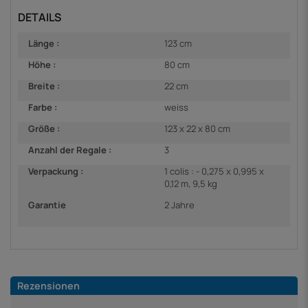
DETAILS
Länge :
123 cm
Höhe :
80 cm
Breite :
22 cm
Farbe :
weiss
Größe :
123 x 22 x 80 cm
Anzahl der Regale :
3
Verpackung :
1 colis : - 0,275 x 0,995 x
0,12 m, 9,5 kg
Garantie
2 Jahre
Rezensionen