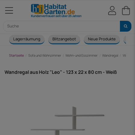
Lagerräumung
Blitzangebot
Neue Produkte
Cou
Startseite
Sofa und Wohnzimmer
Wohn-und Esszimmer
Wandregal
Wandrega
Wandregal aus Holz "Leo" - 123 x 22 x 80 cm - Weiß