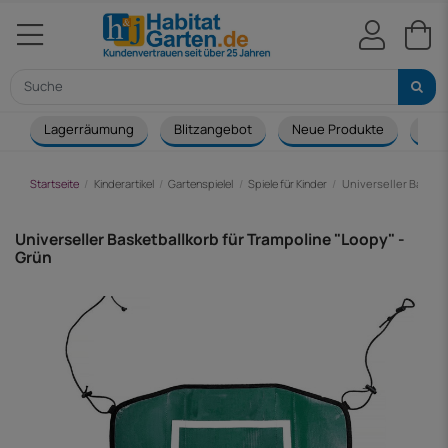
Lagerräumung
Blitzangebot
Neue Produkte
Cou
Startseite
Kinderartikel
Gartenspielel
Spiele für Kinder
Universeller Basketb
Universeller Basketballkorb für Trampoline "Loopy" -
Grün
-7,00 €