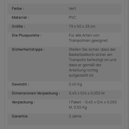
Farbe :
Vert
Material :
PVC
Größe :
79 x 50 x 23 cm
Die Pluspunkte :
Für alle Arten von
Trampolinen geeignet
Sicherheitstipps :
Stellen Sie sicher, dass der
Basketballkorb sicher am
Trampolin befestigt ist und
dass er gemäß der
Anleitung richtig
aufgestellt ist.
Gewicht :
0.45 Kg
Dimensionen Verpackung :
0,45 x 0,14 x 0,055 M
Verpackung :
1 Paket: - 0,45 x 0,14 x 0,055
M, 0,55 Kg
Garantie
2 Jahre