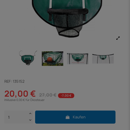
REF:
135152
20,00 €
27,00 €
-7,00 €
Inklusive 0,00 € für Ökosteuer
Kaufen