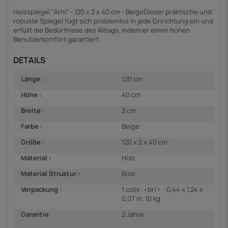
Holzspiegel "Arni" - 120 x 2 x 40 cm - BeigeDieser praktische und
robuste Spiegel fügt sich problemlos in jede Einrichtung ein und
erfüllt die Bedürfnisse des Alltags, indem er einen hohen
Benutzerkomfort garantiert.
DETAILS
Länge :
120 cm
Höhe :
40 cm
Breite :
2 cm
Farbe :
Beige
Größe :
120 x 2 x 40 cm
Material :
Holz
Material Struktur :
Bois
Verpackung :
1 colis :<br/> - 0,44 x 1,24 x
0,07 m, 10 kg
Garantie
2 Jahre