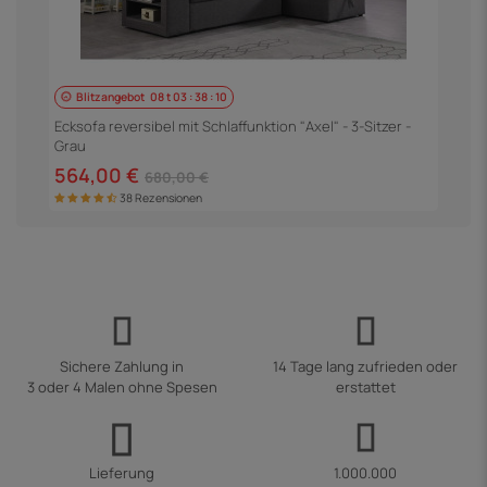
Blitzangebot
08
t
03
:
38
:
09
E
S
Ecksofa reversibel mit Schlaffunktion "Axel" - 3-Sitzer -
Grau
5
564,00 €
680,00 €
38 Rezensionen
Sichere Zahlung in
14 Tage lang zufrieden oder
3 oder 4 Malen ohne Spesen
erstattet
Lieferung
1.000.000