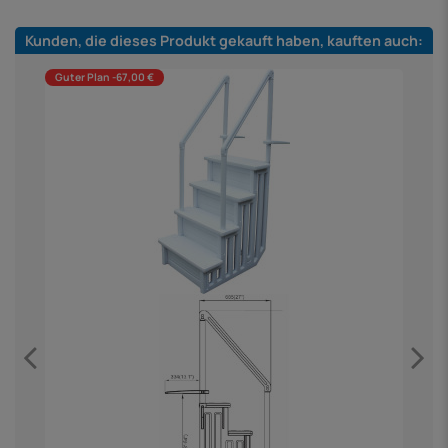
Kunden, die dieses Produkt gekauft haben, kauften auch:
Guter Plan -67,00 €
h
K
4