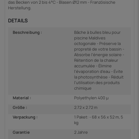
das Becken von 2 bis 4°C - Blasen Ø12 mm - Französische
Herstellung.
DETAILS
Beschreibung :
Bâche à bulles bleu pour
piscine Maldives
octogonale - Préserve la
propreté de votre bassin -
Absorbe l'énergie solaire -
Rétention de la chaleur
accumulée - Élimine
l'évaporation d'eau - Évite
la photosynthèse - Réduit
l'utilisation des produits
chimique
Material :
Polyethylen 400 µ
Größe :
2.72 x 2.72 m
Verpackung :
1 Paket: - 68 x 56 x 52 m, 5
kg
Garantie
2 Jahre