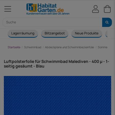
Lagerräumung
Blitzangebot
Neue Produkte
Cou
Startseite
Schwimmbad
Abdeckplane und Schwimmbeckenfolie
Sommerabdec
Luftpolsterfolie für Schwimmbad Malediven - 400 µ - 1-
seitig gesäumt - Blau