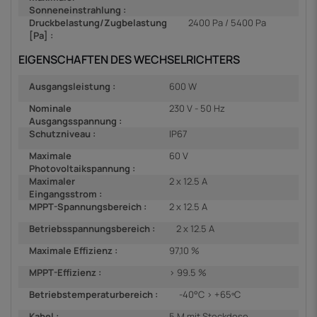
Sonneneinstrahlung :
Druckbelastung/Zugbelastung
2400 Pa / 5400 Pa
[Pa] :
EIGENSCHAFTEN DES WECHSELRICHTERS
Ausgangsleistung :
600 W
Nominale
230 V - 50 Hz
Ausgangsspannung :
Schutzniveau :
IP67
Maximale
60 V
Photovoltaikspannung :
Maximaler
2 x 12.5 A
Eingangsstrom :
MPPT-Spannungsbereich :
2 x 12.5 A
Betriebsspannungsbereich :
2 x 12.5 A
Maximale Effizienz :
97,10 %
MPPT-Effizienz :
> 99.5 %
Betriebstemperaturbereich :
-40°C > +65ºC
Kabel :
5 M mit Steckdose