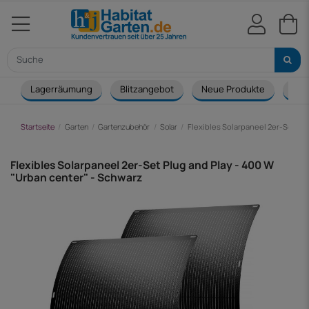
Lagerräumung
Blitzangebot
Neue Produkte
Cou
Startseite
Garten
Gartenzubehör
Solar
Flexibles Solarpaneel 2er-Set Plu
Flexibles Solarpaneel 2er-Set Plug and Play - 400 W
"Urban center" - Schwarz
-702,00 €