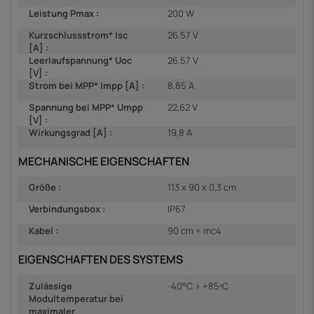
Leistung Pmax :
200 W
Kurzschlussstrom* Isc
26.57 V
[A] :
Leerlaufspannung* Uoc
26.57 V
[V] :
Strom bei MPP* Impp [A] :
8,85 A
Spannung bei MPP* Umpp
22,62 V
[V] :
Wirkungsgrad [A] :
19,8 A
MECHANISCHE EIGENSCHAFTEN
Größe :
113 x 90 x 0,3 cm
Verbindungsbox :
IP67
Kabel :
90 cm + mc4
EIGENSCHAFTEN DES SYSTEMS
Zulässige
-40°C > +85ºC
Modultemperatur bei
maximaler