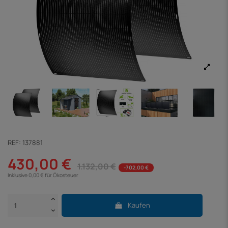
REF:
137881
430,00 €
1.132,00 €
-702,00 €
Inklusive 0,00 € für Ökosteuer
Kaufen