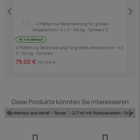
3
Nr. 1 im Verkauf
4 Platten zur Beschwerung für großen Ampelschirm - 4 x
3 - 104 kg - Schwarz
79,00 €
105,00 €
Diese Produkte könnten Sie interessieren
Gerätehaus aus Metall - "Rosas " - 2,71 m² mit Solarpaneelen - Grün