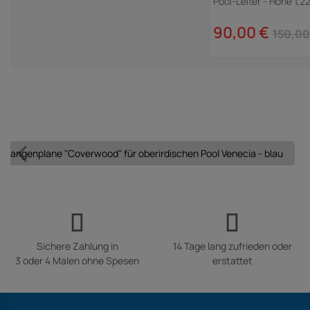
Pool-Leiter - Höhe 1,2
90,00 €
150,00
Stangenplane "Coverwood" für oberirdischen Pool Venecia - blau
Sichere Zahlung in
14 Tage lang zufrieden oder
3 oder 4 Malen ohne Spesen
erstattet