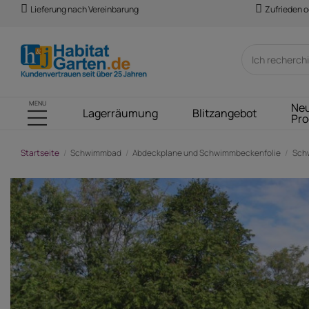
Lieferung nach Vereinbarung
Zufrieden o
MENU
Ne
Lagerräumung
Blitzangebot
Pro
Startseite
Schwimmbad
Abdeckplane und Schwimmbeckenfolie
Sch