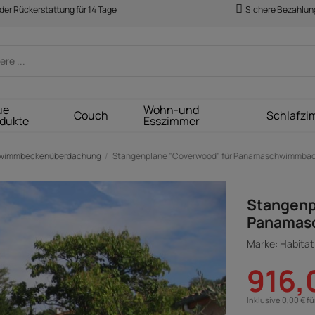
der Rückerstattung für 14 Tage
Sichere Bezahlun
ue
Wohn-und
Couch
Schlafzi
dukte
Esszimmer
wimmbeckenüberdachung
Stangenplane "Coverwood" für Panamaschwimmbad o
Stangenp
Panamasc
Marke: Habitat 
916,
Inklusive 0,00 € f