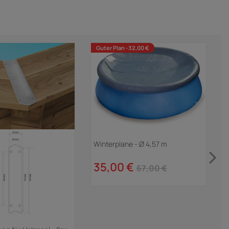
Guter Plan -32,00 €
Winterplane - Ø 4,57 m
S
V
35,00 €
67,00 €