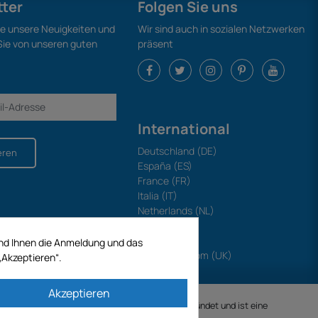
tter
Folgen Sie uns
ie unsere Neuigkeiten und
Wir sind auch in sozialen Netzwerken
 Sie von unseren guten
präsent
International
Deutschland (DE)
eren
España (ES)
France (FR)
Italia (IT)
Netherlands (NL)
Polska (PL)
Portugal (PT)
und Ihnen die Anmeldung und das
United Kingdom (UK)
„Akzeptieren“.
Akzeptieren
ANKREICH). GECODIS.SA wurde am 11.04.1998 gegründet und ist eine