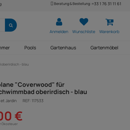
+33 1 76 31 11 61
Beratung & Bestellung :
g
Anmelden
Wunschliste
Warenkorb
mmer
Pools
Gartenhaus
Gartenmöbel
berirdisch - blau
lane "Coverwood" für
hwimmbad oberirdisch - blau
et Jardin
REF:
117533
00 €
ür Ökosteuer