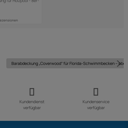
g für Holzpool - 8er-
Rezensionen
Barabdeckung „Coverwood“ für Florida-Schwimmbecken – oberir
Kundendienst
Kundenservice
verfügbar
verfügbar