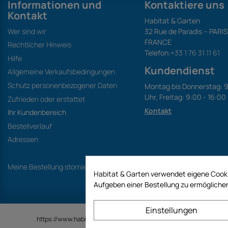
Informationen und
Kontaktiere uns
Kontakt
Habitat & Garten
Wer sind wir
32 Rue de Paradis – PARI
FRANCE
Rechtlicher Hinweis
Telefon:
+33 1 76 31 11 61
Hilfe
Kundendienst
Allgemeine Verkaufsbedingungen
Schutz personenbezogener Daten
Montag bis Donnerstag: 9
Uhr, Freitag: 9:00 - 16:00
Zufrieden oder erstattet
Kontakt
Ihr Kundenbereich
Bestellverlauf
Adressen
Meine Bestellung stornieren
Habitat & Garten verwendet eigene Cooki
Aufgeben einer Bestellung zu ermöglichen
Einstellungen
https://www.habitatgarten.de ist eine Website der Firma GECODIS