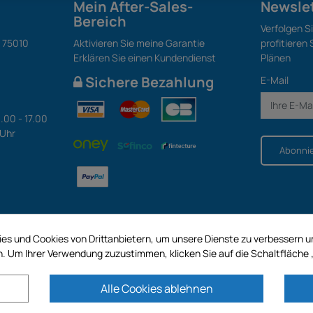
Mein After-Sales-
Newsle
Bereich
Verfolgen S
S 75010
Aktivieren Sie meine Garantie
profitieren
Erklären Sie einen Kundendienst
Plänen
Sichere Bezahlung
E-Mail
.00 - 17.00
 Uhr
Abonni
es und Cookies von Drittanbietern, um unsere Dienste zu verbessern 
. Um Ihrer Verwendung zuzustimmen, klicken Sie auf die Schaltfläche 
Alle Cookies ablehnen
 SA mit einem Kapital von 187 203,29 €, 32 Rue de Paradis - PARIS 75010 (FR