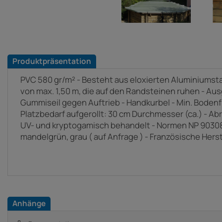
Produktpräsentation
PVC 580 gr/m² - Besteht aus eloxierten Aluminiums
von max. 1,50 m, die auf den Randsteinen ruhen - Au
Gummiseil gegen Auftrieb - Handkurbel - Min. Bodenf
Platzbedarf aufgerollt: 30 cm Durchmesser (ca.) - Ab
UV- und kryptogamisch behandelt - Normen NP 90308 - 
mandelgrün, grau ( auf Anfrage ) - Französische Hers
Anhänge