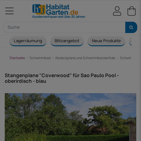
Lagerräumung
Blitzangebot
Neue Produkte
Cou
Startseite
Schwimmbad
Abdeckplane und Schwimmbeckenfolie
Schwimmbec
Stangenplane "Coverwood" für Sao Paulo Pool -
oberirdisch - blau