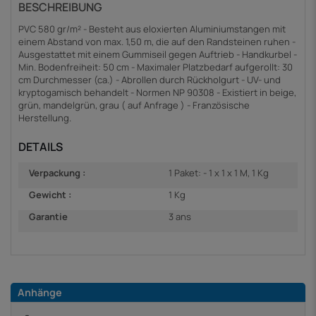
BESCHREIBUNG
PVC 580 gr/m² - Besteht aus eloxierten Aluminiumstangen mit
einem Abstand von max. 1,50 m, die auf den Randsteinen ruhen -
Ausgestattet mit einem Gummiseil gegen Auftrieb - Handkurbel -
Min. Bodenfreiheit: 50 cm - Maximaler Platzbedarf aufgerollt: 30
cm Durchmesser (ca.) - Abrollen durch Rückholgurt - UV- und
kryptogamisch behandelt - Normen NP 90308 - Existiert in beige,
grün, mandelgrün, grau ( auf Anfrage ) - Französische
Herstellung.
DETAILS
Verpackung :
1 Paket: - 1 x 1 x 1 M, 1 Kg
Gewicht :
1 Kg
Garantie
3 ans
Anhänge