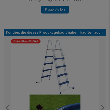
Frage stellen
Kunden, die dieses Produkt gekauft haben, kauften auch:
Guter Plan -60,00 €
K
4
h