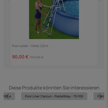
Pool-Leiter - Höhe 1,22 m
90,00 €
150,00 €
Diese Produkte könnten Sie interessieren
75/100 e
Pool Liner Cancun - Pastellblau - 75/100
Pool Li