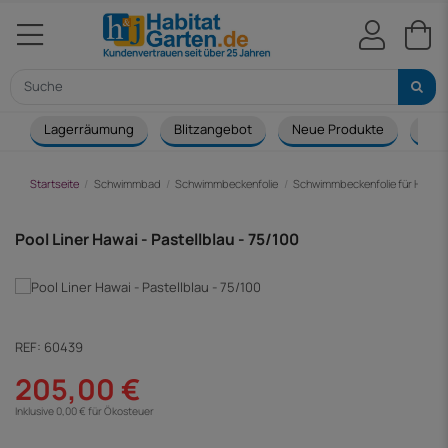
Lagerräumung
Blitzangebot
Neue Produkte
Cou
Startseite
Schwimmbad
Schwimmbeckenfolie
Schwimmbeckenfolie für Holz-P
Pool Liner Hawai - Pastellblau - 75/100
REF:
60439
205,00 €
Inklusive 0,00 € für Ökosteuer