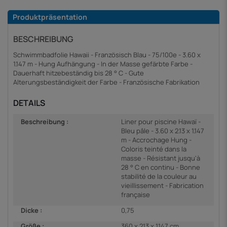
Produktpräsentation
BESCHREIBUNG
Schwimmbadfolie Hawaii - Französisch Blau - 75/100e - 3.60 x
1.147 m - Hung Aufhängung - In der Masse gefärbte Farbe -
Dauerhaft hitzebeständig bis 28 ° C - Gute
Alterungsbeständigkeit der Farbe - Französische Fabrikation
DETAILS
Beschreibung :
Liner pour piscine Hawaï -
Bleu pâle - 3.60 x 2.13 x 1.147
m - Accrochage Hung -
Coloris teinté dans la
masse - Résistant jusqu'à
28 ° C en continu - Bonne
stabilité de la couleur au
vieillissement - Fabrication
française
Dicke :
0,75
Größe :
360 x 213 x 1147 cm