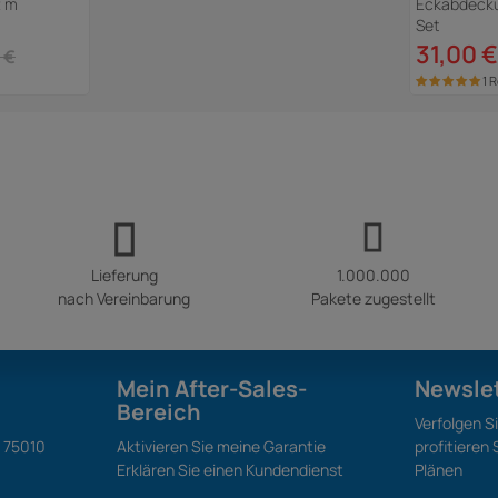
2 m
Eckabdeckun
Set
31,00 €
 €
1 
Lieferung
1.000.000
nach Vereinbarung
Pakete zugestellt
Mein After-Sales-
Newsle
Bereich
Verfolgen S
S 75010
Aktivieren Sie meine Garantie
profitieren
Erklären Sie einen Kundendienst
Plänen