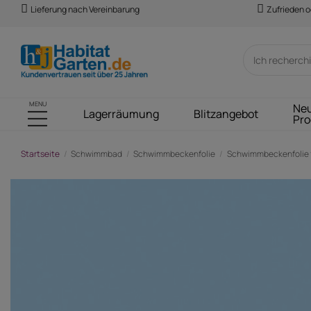
Lieferung nach Vereinbarung
Zufrieden o
MENU
Ne
Lagerräumung
Blitzangebot
Pro
Startseite
Schwimmbad
Schwimmbeckenfolie
Schwimmbeckenfolie f