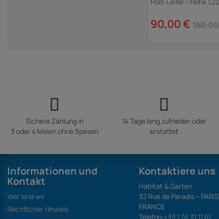
Pool-Leiter - Höhe 1,2
90,00 €
150,00
Sichere Zahlung in
14 Tage lang zufrieden oder
3 oder 4 Malen ohne Spesen
erstattet
Informationen und
Kontaktiere uns
Kontakt
Habitat & Garten
Wer sind wir
32 Rue de Paradis – PARI
FRANCE
Rechtlicher Hinweis
Telefon:
+33 1 76 31 11 61