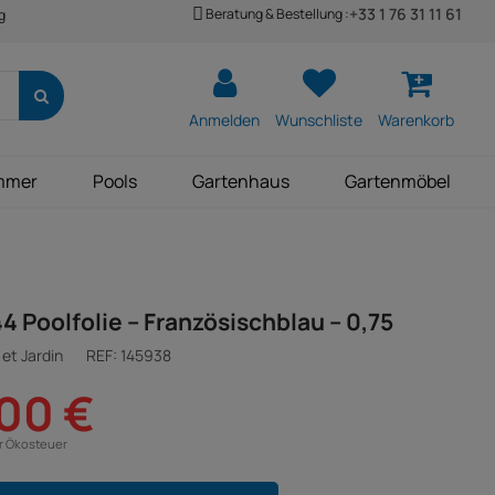
+33 1 76 31 11 61
Beratung & Bestellung :
g
Anmelden
Wunschliste
Warenkorb
mmer
Pools
Gartenhaus
Gartenmöbel
44 Poolfolie – Französischblau – 0,75
et Jardin
REF:
145938
00 €
ür Ökosteuer