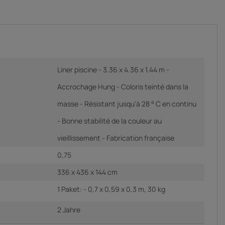
Liner piscine - 3.36 x 4.36 x 1.44 m -
Accrochage Hung - Coloris teinté dans la
masse - Résistant jusqu'à 28 ° C en continu
- Bonne stabilité de la couleur au
vieillissement - Fabrication française
0,75
336 x 436 x 144 cm
1 Paket: - 0,7 x 0,59 x 0,3 m, 30 kg
2 Jahre