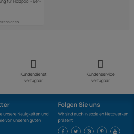
g für Holzpool - 8er-
Rezensionen
Kundendienst
Kundenservice
verfügbar
verfügbar
tter
Folgen Sie uns
ie unsere Neuigkeiten und
Wir sind auch in sozialen Netzwerken
 Sie von unseren guten
präsent