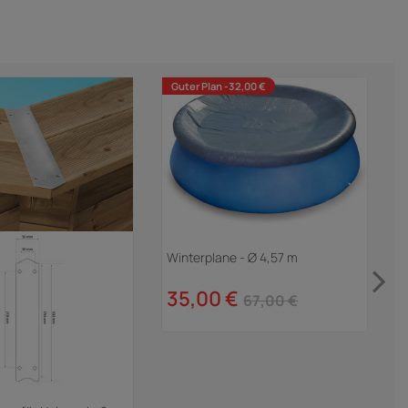
Guter Plan -32,00 €
Winterplane - Ø 4,57 m
S
V
35,00 €
67,00 €