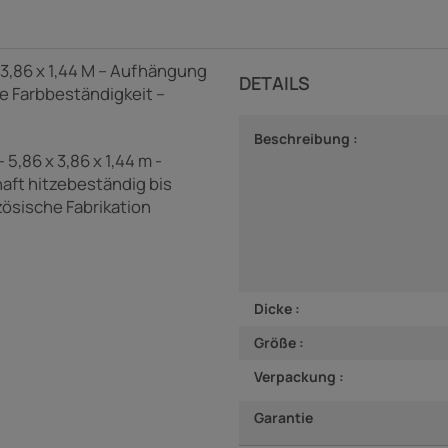
x 3,86 x 1,44 M – Aufhängung
DETAILS
te Farbbeständigkeit –
Beschreibung :
5,86 x 3,86 x 1,44 m -
aft hitzebeständig bis
zösische Fabrikation
Dicke :
Größe :
Verpackung :
Garantie