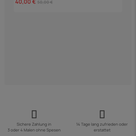
40,00 €
50,00 €
P
9
Sichere Zahlung in
14 Tage lang zufrieden oder
3 oder 4 Malen ohne Spesen
erstattet