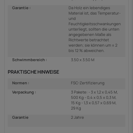
Garantie :
Da Holz ein lebendiges
Material ist, das Temperatur-
und
Feuchtigkeitsschwankungen
unterliegt, sollten die unten
angegebenen Maße als
Richtwerte betrachtet
werden; sie können um ± 2
bis 12 % abweichen.
Schwimmbereich :
3.50 x 3.50 M
PRAKTISCHE HINWEISE
Normen :
FSC-Zertifizierung
Verpackung :
3 Pakete: - 3 x 1,2 x 0,45 M,
500 Kg - 0,4 x 0,5 x 0,3 M,
15 Kg - 1,3 x 0,57 x 0,69 M,
29 Kg
Garantie
2 Jahre