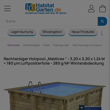
Lagerräumung
Blitzangebot
Neue Produkte
Cou
Startseite
Schwimmbad
Pools
Pool aus Holz
Rechteckiger Holzpool „Maldiv
Rechteckiger Holzpool „Maldives “ – 3,20 x 3,20 x 1,24 M
+ 180 µm Luftpolsterfolie – 280 g/M² Winterabdeckung
-1.398,00 €