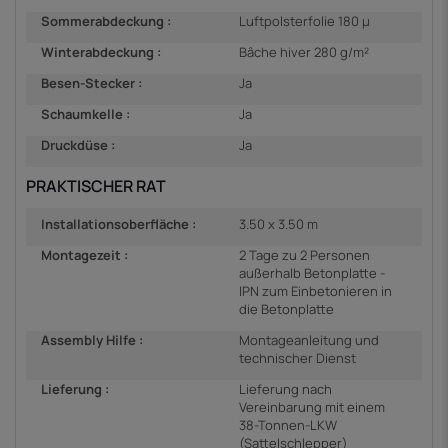
Sommerabdeckung :
Luftpolsterfolie 180 µ
Winterabdeckung :
Bâche hiver 280 g/m²
Besen-Stecker :
Ja
Schaumkelle :
Ja
Druckdüse :
Ja
PRAKTISCHER RAT
Installationsoberfläche :
3.50 x 3.50 m
Montagezeit :
2 Tage zu 2 Personen
außerhalb Betonplatte -
IPN zum Einbetonieren in
die Betonplatte
Assembly Hilfe :
Montageanleitung und
technischer Dienst
Lieferung :
Lieferung nach
Vereinbarung mit einem
38-Tonnen-LKW
(Sattelschlepper)