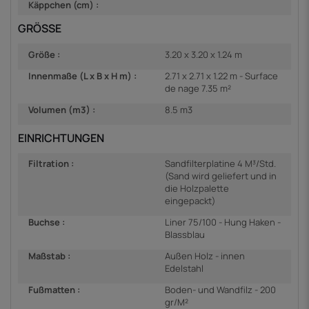
Käppchen (cm) :
GRÖSSE
Größe :
3.20 x 3.20 x 1.24 m
Innenmaße (L x B x H m) :
2.71 x 2.71 x 1.22 m - Surface
de nage 7.35 m²
Volumen (m3) :
8.5 m3
EINRICHTUNGEN
Filtration :
Sandfilterplatine 4 M³/Std.
(Sand wird geliefert und in
die Holzpalette
eingepackt)
Buchse :
Liner 75/100 - Hung Haken -
Blassblau
Maßstab :
Außen Holz - innen
Edelstahl
Fußmatten :
Boden- und Wandfilz - 200
gr/M²