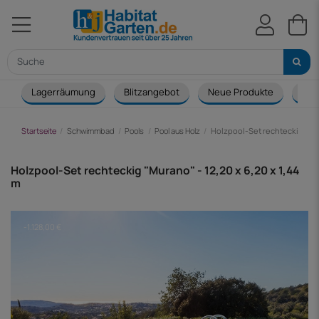
Lagerräumung
Blitzangebot
Neue Produkte
Cou
Startseite
Schwimmbad
Pools
Pool aus Holz
Holzpool-Set rechteckig "Mura
Holzpool-Set rechteckig "Murano" - 12,20 x 6,20 x 1,44
m
-1.128,00 €