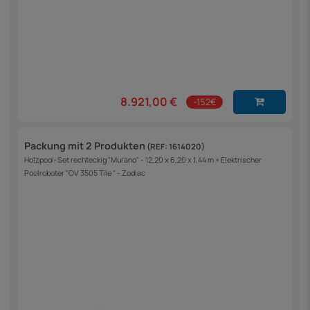
8.921,00 €
-152€
Packung mit 2 Produkten
(REF: 1614020)
Holzpool-Set rechteckig "Murano" - 12,20 x 6,20 x 1,44 m + Elektrischer
Poolroboter "OV 3505 Tile " - Zodiac