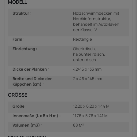
MODELL
Struktur :
Holzschwimmbecken mit
Nordkiefernstruktur,
behandelt im Autoklaven
der Klasse IV -
Form :
Rectangle
Einrichtung :
Oberirdisch,
halbunterirdisch,
unterirdisch
Dicke der Planken :
42/45 x 133 mm
Breite und Dicke der
2 x 46 x 145 mm
Käppchen (cm) :
GRÖSSE
Größe :
12.20 x 6.20 x 1.44 M
Innenmaße (L x B x H m) :
11.76 x 5.76 x 1.41 M
Volumen (m3) :
88 M³