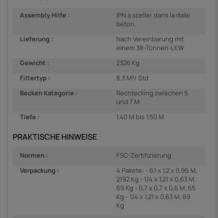
Assembly Hilfe :
IPN à sceller dans la dalle
béton.
Lieferung :
Nach Vereinbarung mit
einem 38-Tonnen-LKW
Gewicht :
2326 Kg
Filtertyp :
8.3 M³/ Std
Becken Kategorie :
Rechtecking zwischen 5
und 7 M
Tiefe :
1.40 M bis 1.50 M
PRAKTISCHE HINWEISE
Normen :
FSC-Zertifizierung
Verpackung :
4 Pakete: - 6,1 x 1,2 x 0,95 M,
2192 Kg - 1,14 x 1,21 x 0,63 M,
69 Kg - 0,7 x 0,7 x 0,6 M, 65
Kg - 1,14 x 1,21 x 0,63 M, 69
Kg