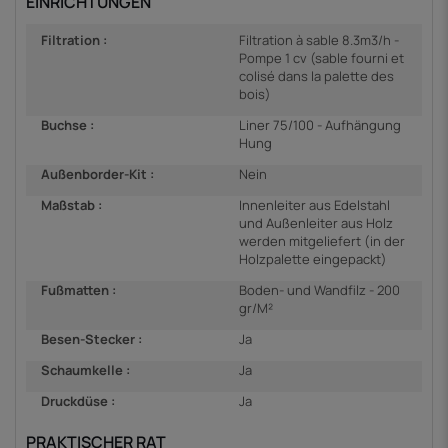
EINRICHTUNGEN
Filtration :
Filtration à sable 8.3m3/h -
Pompe 1 cv (sable fourni et
colisé dans la palette des
bois)
Buchse :
Liner 75/100 - Aufhängung
Hung
Außenborder-Kit :
Nein
Maßstab :
Innenleiter aus Edelstahl
und Außenleiter aus Holz
werden mitgeliefert (in der
Holzpalette eingepackt)
Fußmatten :
Boden- und Wandfilz - 200
gr/M²
Besen-Stecker :
Ja
Schaumkelle :
Ja
Druckdüse :
Ja
PRAKTISCHER RAT