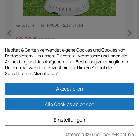
h
Kartuschenfilter RX600 - 2,3 m3/Std.
40,00 €
50,00 €
Habitat & Garten verwendet eigene Cookies und Cookies von
Drittanbietern, um unsere Dienste zu verbessern und Ihnen die
Anmeldung und das Aufgeben einer Bestellung zu ermöglichen.
Um Ihrer Verwendung zuzustimmen, klicken Sie auf die
Schaltfläche „Akzeptieren“.
Akzeptieren
P
Alle Cookies ablehnen
9
Einstellungen
Datenschutz- und Cookie-Richtlinie