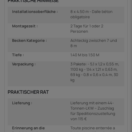
PRAKTISCHE HINWEISE
Installationsoberfläche :
8 x 4.50 m - Dalle béton
obligatoire
Montagezeit :
2 Tage für 1 oder 2
Personen
Becken Kategorie :
Achteckig zwischen 7 und
8 m
Tiefe :
1.40 M bis 1.50 M
Verpackung :
3 Pakete: - 5,1 x 1,2 x 0,55 m,
1100 kg - 1,14 x 1,21 x 0,63 m,
69 kg - 0,8 x 0,6 x 0,4 m, 30
kg
PRAKTISCHER RAT
Lieferung :
Lieferung mit einem 44-
Tonnen-LKW – Zuschlag
für Speditionszustellung
von 115 €
Erinnerung an die
Toute piscine enterrée a