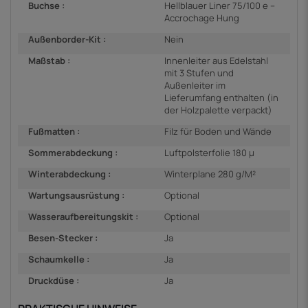
Buchse :
Hellblauer Liner 75/100 e –
Accrochage Hung
Außenborder-Kit :
Nein
Maßstab :
Innenleiter aus Edelstahl
mit 3 Stufen und
Außenleiter im
Lieferumfang enthalten (in
der Holzpalette verpackt)
Fußmatten :
Filz für Boden und Wände
Sommerabdeckung :
Luftpolsterfolie 180 µ
Winterabdeckung :
Winterplane 280 g/M²
Wartungsausrüstung :
Optional
Wasseraufbereitungskit :
Optional
Besen-Stecker :
Ja
Schaumkelle :
Ja
Druckdüse :
Ja