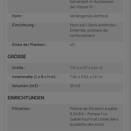
behandelt im Autoklaven
der Klasse IV -
Form :
Verlängertes Achteck
Einrichtung :
Hors-sol / Semi-enterrée /
Enterrée. poteaux de
renforcement
Dicke der Planken :
45
GRÖSSE
Größe :
7,51 x 4,07 x 1,44 m
Innenmaße (L x B x H m) :
7.04 x 3.54 x 1.41 m
Volumen (m3) :
33 m3
EINRICHTUNGEN
Filtration :
Platine de filtration à sable
8.3m3/h - Pompe 1 cv
(sable fourni et colisé dans
la palette des bois)