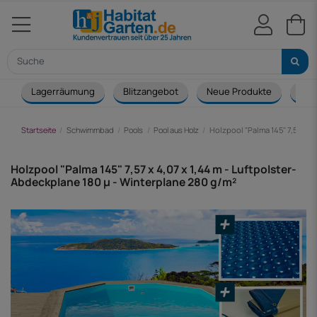
Lagerräumung
Blitzangebot
Neue Produkte
Cou
Startseite
Schwimmbad
Pools
Pool aus Holz
Holzpool "Palma 145" 7,57 x 4
Holzpool "Palma 145" 7,57 x 4,07 x 1,44 m - Luftpolster-
Abdeckplane 180 µ - Winterplane 280 g/m²