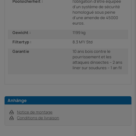
Poolsicherheit :
l'obligation d'être équipée
d'un système de sécurité
homologué sous peine
d'une amende de 45000
euros.
Gewicht :
1199 kg
Filtertyp :
8.3 M³/ Std
Garantie
10 ans bois contre le
pourrissement et les
attaques dinsectes – 2 ans
liner sur soudures – 1 an fil
Anhänge
Notice de montage
Conditions de livraison