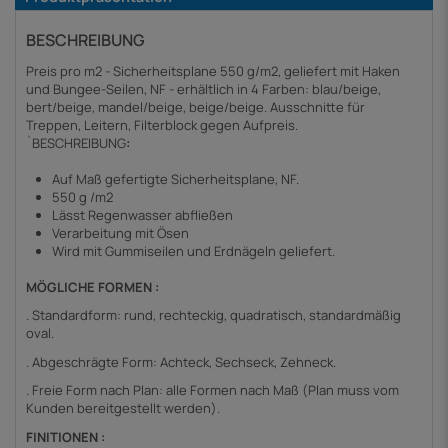
BESCHREIBUNG
Preis pro m2 - Sicherheitsplane 550 g/m2, geliefert mit Haken
und Bungee-Seilen, NF - erhältlich in 4 Farben: blau/beige,
bert/beige, mandel/beige, beige/beige. Ausschnitte für
Treppen, Leitern, Filterblock gegen Aufpreis.
`BESCHREIBUNG
:
Auf Maß gefertigte Sicherheitsplane, NF.
550 g /m2
Lässt Regenwasser abfließen
Verarbeitung mit Ösen
Wird mit Gummiseilen und Erdnägeln geliefert.
MÖGLICHE FORMEN :
. Standardform: rund, rechteckig, quadratisch, standardmäßig
oval.
. Abgeschrägte Form: Achteck, Sechseck, Zehneck.
. Freie Form nach Plan: alle Formen nach Maß (Plan muss vom
Kunden bereitgestellt werden).
FINITIONEN :