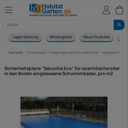
Lagerräumung
Blitzangebot
Neue Produkte
Cou
Startseite
Schwimmbad
Poolpflegeprodukte für den Winter
Maßgeschneidert
Sicherheitsplane "Sécuritis Eco" für oberirdische oder
in den Boden eingelassene Schwimmbäder, pro m2