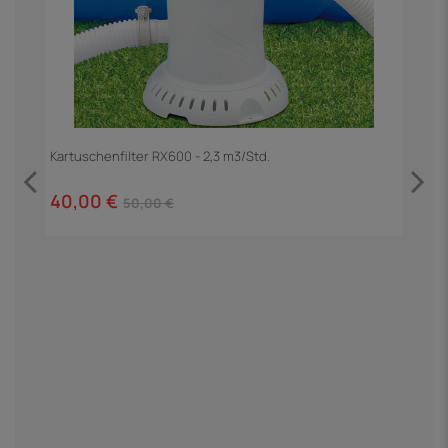
Kartuschenfilter RX600 - 2,3 m3/Std.
40,00 €
50,00 €
P
9