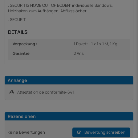
. SECURITIS HOME OUT OF BODEN: individuelle Sandows,
Holzhaken zum Aufhängen, Abflusslöcher.
. SECURIT
DETAILS
Verpackung :
1 Paket: - 1 x 1 x 1 M, 1 Kg
Garantie
2 Ans
Anhänge
Attestation de conformité-641...
Rezensionen
Keine Bewertungen
Bewertung schreiben