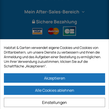
Mein After-Sales-Bereich
Sichere Bezahlung
Habitat & Garten verwendet eigene Cookies und Cookies von
Drittanbietern, um unsere Dienste zu verbessern und Ihnen die
Anmeldung und das Aufgeben einer Bestellung zu ermöglichen.
Um Ihrer Verwendung zuzustimmen, klicken Sie auf die
Schaltfläche „Akzeptieren“.
International
Akzeptieren
Alle Cookies ablehnen
https://www.habitatgarten.de ist eine Website der Firma GECODIS SA mit
einem Kapital von 187 203,29 €, 32 Rue de Paradis - PARIS 75010
Einstellungen
(FRANKREICH). GECODIS.SA wurde am 11.04.1998 gegründet und ist eine
Tochtergesellschaft der ODAYA ​​HOLDING mit einem Kapital von 2.750.640,00