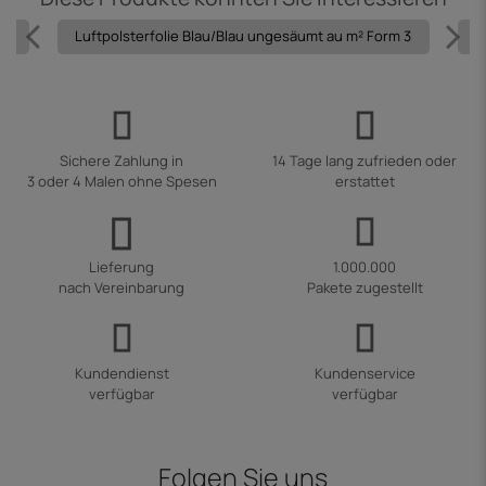
 1
Luftpolsterfolie Blau/Blau ungesäumt au m² Form 3
L
Sichere Zahlung in
14 Tage lang zufrieden oder
3 oder 4 Malen ohne Spesen
erstattet
Lieferung
1.000.000
nach Vereinbarung
Pakete zugestellt
Kundendienst
Kundenservice
verfügbar
verfügbar
Folgen Sie uns