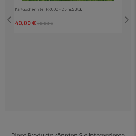
Kartuschenfilter RX600 - 2,3 m3/Std.
40,00 €
50,00 €
P
9
Diese Produkte könnten Sie interessieren