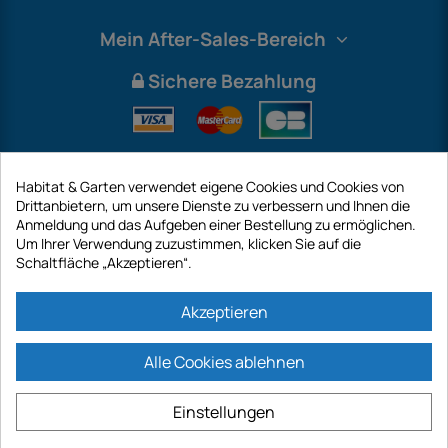
Mein After-Sales-Bereich
Sichere Bezahlung
Habitat & Garten verwendet eigene Cookies und Cookies von
Drittanbietern, um unsere Dienste zu verbessern und Ihnen die
Anmeldung und das Aufgeben einer Bestellung zu ermöglichen.
Um Ihrer Verwendung zuzustimmen, klicken Sie auf die
Schaltfläche „Akzeptieren“.
International
Akzeptieren
Alle Cookies ablehnen
https://www.habitatgarten.de ist eine Website der Firma GECODIS SA mit
einem Kapital von 187 203,29 €, 32 Rue de Paradis - PARIS 75010
Einstellungen
(FRANKREICH). GECODIS.SA wurde am 11.04.1998 gegründet und ist eine
Tochtergesellschaft der ODAYA ​​HOLDING mit einem Kapital von 2.750.640,00