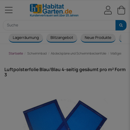
Lagerräumung
Blitzangebot
Neue Produkte
Cou
Startseite
Schwimmbad
Abdeckplane und Schwimmbeckenfolie
Maßgeschnei
Luftpolsterfolie Blau/Blau 4-seitig gesäumt pro m² Form
3