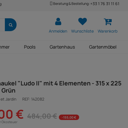
+33 1 76 31 11 61
Beratung & Bestellung :
g
Anmelden
Wunschliste
Warenkorb
mmer
Pools
Gartenhaus
Gartenmöbel
aukel "Ludo II" mit 4 Elementen - 315 x 225
- Grün
et Jardin
REF:
142082
00 €
484,00 €
-155,00 €
ür Ökosteuer