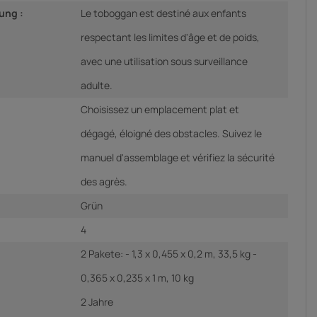
ung :
Le toboggan est destiné aux enfants
respectant les limites d'âge et de poids,
avec une utilisation sous surveillance
adulte.
Choisissez un emplacement plat et
dégagé, éloigné des obstacles. Suivez le
manuel d'assemblage et vérifiez la sécurité
des agrès.
Grün
4
2 Pakete: - 1,3 x 0,455 x 0,2 m, 33,5 kg -
0,365 x 0,235 x 1 m, 10 kg
2 Jahre