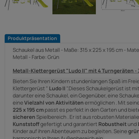
Produktpräsentation
Schaukel aus Metall - Maße: 315 x 225 x 195 cm - Mater
Metall - Farbe: Grün
Metall-Klettergerüst "Ludo II" mit 4 Turngeräten - 3
Bieten Sie Ihren Kindern stundenlangen Spaß im Frei
Klettergerüst "
Ludo II
".
Dieses Schaukelgerüst ist mi
darunter eine Schaukel, ein Gegenüber, eine Schauke
eine
Vielzahl von Aktivitäten
ermöglichen
.
Mit sei
225 x 195 cm
passt es perfekt in den Garten und biete
sicheren
Spielbereich
.
Er ist
aus robusten Materiali
Kunststoff
gefertigt
und garantiert
Robustheit
und
Kinder auf ihren Abenteuern zu begleiten.
Seine
grü
harmonisch in Ihren Außenbereich ein.