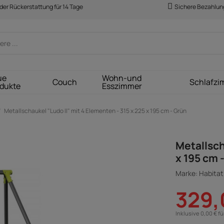
der Rückerstattung für 14 Tage
Sichere Bezahlun
ue
Wohn-und
Couch
Schlafzi
dukte
Esszimmer
Metallschaukel "Ludo II" mit 4 Elementen - 315 x 225 x 195 cm - Grün
Metallsch
x 195 cm 
Marke: Habitat 
329,
Inklusive 0,00 € f