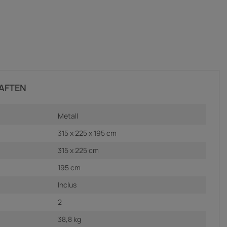
AFTEN
Metall
315 x 225 x 195 cm
315 x 225 cm
195 cm
Inclus
2
38,8 kg