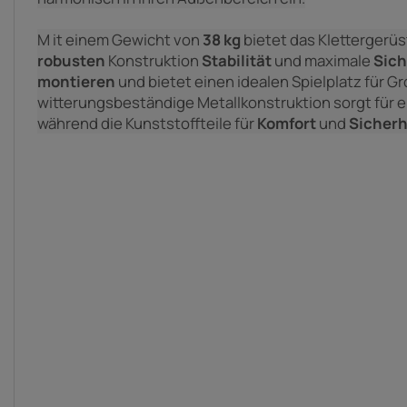
M
it einem Gewicht von
38 kg
bietet
das Klettergerü
robusten
Konstruktion
Stabilität
und
maximale
Sich
montieren
und bietet einen idealen Spielplatz für Gr
witterungsbeständige
Metallkonstruktion
sorgt für 
während die Kunststoffteile für
Komfort
und
Sicherh