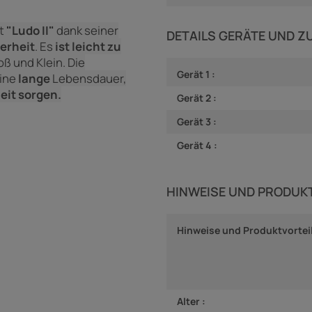
st
"Ludo II"
dank seiner
DETAILS GERÄTE UND 
erheit
.
Es
ist leicht zu
oß und Klein.
Die
Gerät 1 :
eine
lange
Lebensdauer,
eit sorgen.
Gerät 2 :
Gerät 3 :
Gerät 4 :
HINWEISE UND PRODUK
Hinweise und Produktvorteil
Alter :