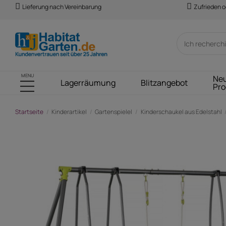
Lieferung nach Vereinbarung
Zufrieden o
MENU
Ne
Lagerräumung
Blitzangebot
Pro
Startseite
Kinderartikel
Gartenspielel
Kinderschaukel aus Edelstahl
-155,00 €