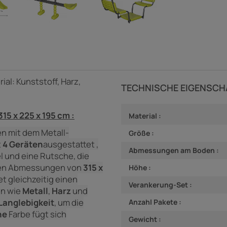
ial: Kunststoff, Harz,
TECHNISCHE EIGENSCH
15 x 225 x 195 cm :
Material :
en mit dem Metall-
Größe :
t
4 Geräten
ausgestattet
,
Abmessungen am Boden :
l und eine Rutsche, die
nen Abmessungen von
315 x
Höhe :
t gleichzeitig einen
Verankerung-Set :
en wie
Metall
,
Harz
und
Langlebigkeit
, um die
Anzahl Pakete :
ne
Farbe
fügt sich
Gewicht :