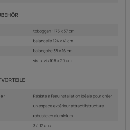
ZUBEHÖR
toboggan : 175 x 37 cm
balancelle 124 x 41 cm
balançoire 38 x 16 cm
vis-a-vis 106 x 20 cm
TVORTEILE
e :
Résiste à l’eauInstallation idéale pour créer
un espace extérieur attractifstructure
robuste en aluminium.
3 à 12 ans