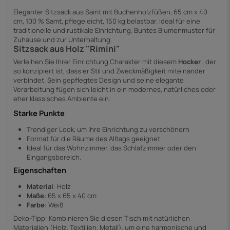
Eleganter Sitzsack aus Samt mit Buchenholzfüßen, 65 cm x 40
cm, 100 % Samt, pflegeleicht, 150 kg belastbar. Ideal für eine
traditionelle und rustikale Einrichtung. Buntes Blumenmuster für
Zuhause und zur Unterhaltung.
Sitzsack aus Holz "Rimini"
Verleihen Sie Ihrer Einrichtung Charakter mit diesem
Hocker
, der
so konzipiert ist, dass er Stil und Zweckmäßigkeit miteinander
verbindet. Sein gepflegtes Design und seine elegante
Verarbeitung fügen sich leicht in ein modernes, natürliches oder
eher klassisches Ambiente ein.
Starke Punkte
Trendiger Look, um Ihre Einrichtung zu verschönern
Format für die Räume des Alltags geeignet
Ideal für das Wohnzimmer, das Schlafzimmer oder den
Eingangsbereich.
Eigenschaften
Material
: Holz
Maße
: 65 x 65 x 40 cm
Farbe
: Weiß
Deko-Tipp: Kombinieren Sie diesen Tisch mit natürlichen
Materialien (Holz, Textilien, Metall), um eine harmonische und