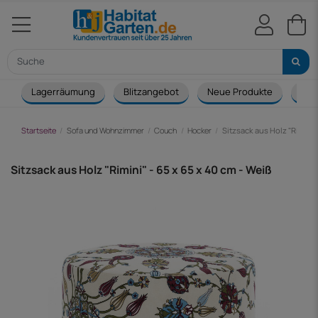
Lagerräumung
Blitzangebot
Neue Produkte
Cou
Startseite
Sofa und Wohnzimmer
Couch
Hocker
Sitzsack aus Holz "Rimini" 
Sitzsack aus Holz "Rimini" - 65 x 65 x 40 cm - Weiß