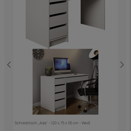
in
Schreibtisch „Ada“ - 120 x 75 x 55 cm - Weiß
E