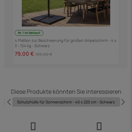
Nr. 1 im Verkauf
4 Platten zur Beschwerung für großen Ampelschirm - 4 x
G
3 - 104 kg - Schwarz
79,00 €
3
105,00 €
Diese Produkte könnten Sie interessieren
Schutzhülle für Sonnenschirm - 40 x 220 cm - Schwarz