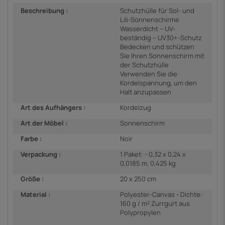
Beschreibung :
Schutzhülle für Sol- und
Lili-Sonnenschirme
Wasserdicht – UV-
beständig – UV30+-Schutz
Bedecken und schützen
Sie Ihren Sonnenschirm mit
der Schutzhülle
Verwenden Sie die
Kordelspannung, um den
Halt anzupassen
Art des Aufhängers :
Kordelzug
Art der Möbel :
Sonnenschirm
Farbe :
Noir
Verpackung :
1 Paket: - 0,32 x 0,24 x
0,0185 m, 0,425 kg
Größe :
20 x 250 cm
Material :
Polyester-Canvas - Dichte:
160 g / m² Zurrgurt aus
Polypropylen