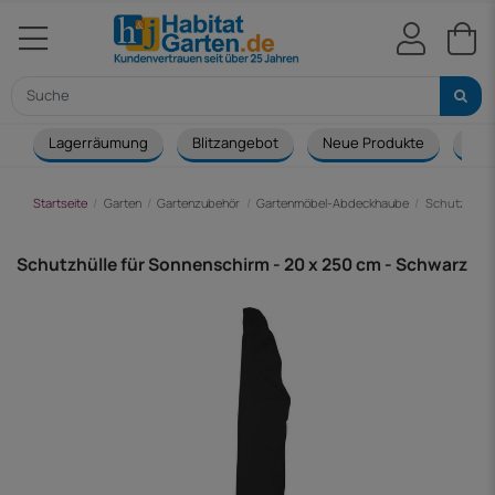
Lagerräumung
Blitzangebot
Neue Produkte
Cou
Startseite
Garten
Gartenzubehör
Gartenmöbel-Abdeckhaube
Schutzhülle
Schutzhülle für Sonnenschirm - 20 x 250 cm - Schwarz
-16,00 €