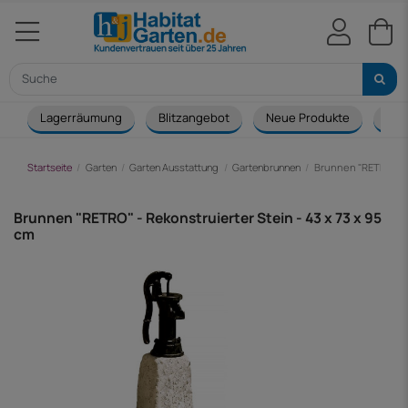
Lagerräumung
Blitzangebot
Neue Produkte
Cou
Startseite
Garten
Garten Ausstattung
Gartenbrunnen
Brunnen "RETRO" - R
Brunnen "RETRO" - Rekonstruierter Stein - 43 x 73 x 95
cm