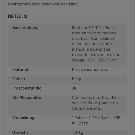
Bohrloch
angeschlossen werden kann.
DETAILS
Beschreibung :
Fontaine RETRO - Pierre
reconstituée composée
d'un bac , d'un socle et
d'une pompe en fonte
manuelle pouvant se
raccorder à un puits ou un
forage - 43 x 128 x 73 cm
Material :
Pierre reconstituée
Farbe :
Beige
Frostbeständig :
Ja
Die Pluspunkte :
Composée d'un bac, d'un
socle et d'une pompe en
fonte manuelle .
Verpackung :
1 Paket: - 0,73 x 0,43 x 0,95
m, 128 kg
Gewicht :
128 kg