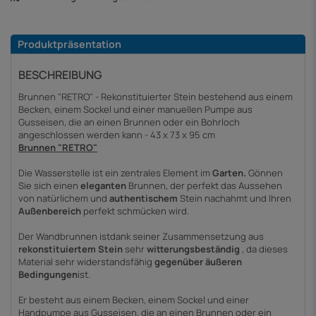
Produktpräsentation
BESCHREIBUNG
Brunnen "RETRO" - Rekonstituierter Stein bestehend aus einem
Becken, einem Sockel und einer manuellen Pumpe aus
Gusseisen, die an einen Brunnen oder ein Bohrloch
angeschlossen werden kann - 43 x 73 x 95 cm
Brunnen "RETRO"
Die Wasserstelle ist ein zentrales Element im
Garten.
Gönnen
Sie sich einen
eleganten
Brunnen, der perfekt das Aussehen
von natürlichem und
authentischem
Stein nachahmt und Ihren
Außenbereich
perfekt schmücken wird.
Der Wandbrunnen ist
dank
seiner Zusammensetzung aus
rekonstituiertem Stein
sehr
witterungsbeständig
, da dieses
Material sehr widerstandsfähig
gegenüber äußeren
Bedingungen
ist.
Er besteht aus einem Becken, einem Sockel und einer
Handpumpe aus Gusseisen, die an einen Brunnen oder ein