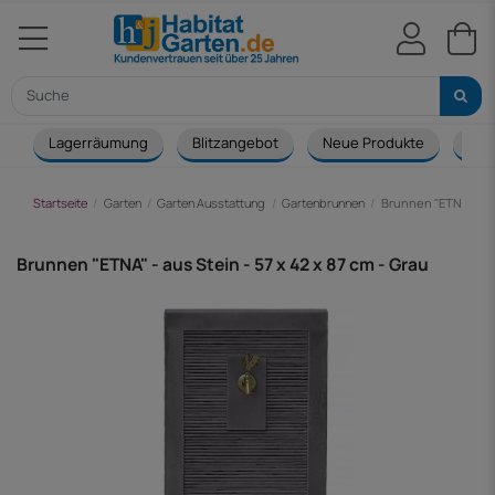
Lagerräumung
Blitzangebot
Neue Produkte
Cou
Startseite
Garten
Garten Ausstattung
Gartenbrunnen
Brunnen "ETNA" - aus
Brunnen "ETNA" - aus Stein - 57 x 42 x 87 cm - Grau