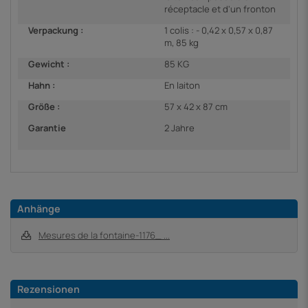
réceptacle et d'un fronton
Verpackung :
1 colis : - 0,42 x 0,57 x 0,87
m, 85 kg
Gewicht :
85 KG
Hahn :
En laiton
Größe :
57 x 42 x 87 cm
Garantie
2 Jahre
Anhänge
Mesures de la fontaine-1176_ ...
Rezensionen