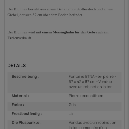
Der Brunnen
besteht aus einem
Behälter mit Abflussloch und einem
Giebel, der sich 57 cm über dem Boden befindet.
Der Brunnen wird mit
einem Messinghahn für den Gebrauch im
Freien
verkauft.
DETAILS
Beschreibung :
Fontaine ETNA - en pierre -
57 x 42 x 87 cm - Vendue
avec un robinet en laiton .
Material :
Pierre reconstituée
Farbe :
Gris
Frostbeständig :
Ja
Die Pluspunkte :
Vendue avec un robinet en
laiton composée d'un