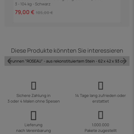
3 - 104 kg - Schwarz
79,00 €
3
105,00 €
Diese Produkte könnten Sie interessieren
Brunnen "ROSEAU" - aus rekonstituiertem Stein - 62 x 42 x 93 cm
Sichere Zahlung in
14 Tage lang zufrieden oder
3 oder 4 Malen ohne Spesen
erstattet
Lieferung
1.000.000
nach Vereinbarung
Pakete zugestellt