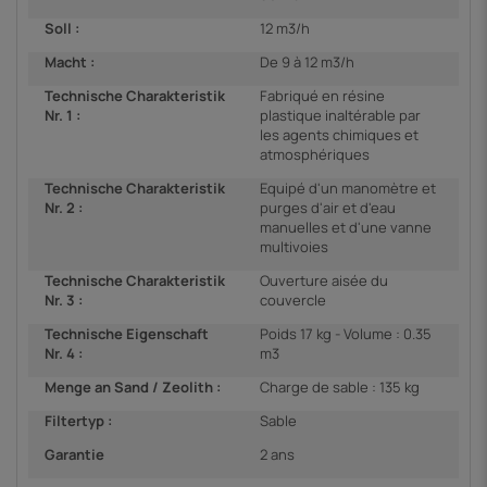
Soll :
12 m3/h
Macht :
De 9 à 12 m3/h
Technische Charakteristik
Fabriqué en résine
Nr. 1 :
plastique inaltérable par
les agents chimiques et
atmosphériques
Technische Charakteristik
Equipé d'un manomètre et
Nr. 2 :
purges d'air et d'eau
manuelles et d'une vanne
multivoies
Technische Charakteristik
Ouverture aisée du
Nr. 3 :
couvercle
Technische Eigenschaft
Poids 17 kg - Volume : 0.35
Nr. 4 :
m3
Menge an Sand / Zeolith :
Charge de sable : 135 kg
Filtertyp :
Sable
Garantie
2 ans