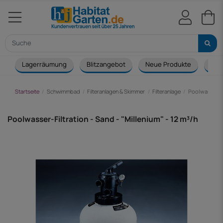
Lagerräumung
Blitzangebot
Neue Produkte
Cou
Startseite
Schwimmbad
Filteranlagen & Skimmer
Filteranlage
Poolwasser-Fi
Poolwasser-Filtration - Sand - "Millenium" - 12 m³/h