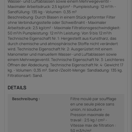
Wasser- und Luftablassen sowie einem Mehrwegeventil -
Maximaler Arbeitsdruck: 2,5 kg/cm³ - Pumpleistung: 12 m³/h -
Sandfüllung: 135 kg - Volumen: 0,35 m³
Beschreibung: Durch Blasen in einem Stück geformter Filter
ohne Verbindungsstelle oder Schweißnaht - Maximaler
Arbeitsdruck: 2,5 kg/cm² - Maximale Filtrationsgeschwindigkeit:
50 m³/h Pumpleistung: 12 m³/h Leistung: Von 9 bis 12 m³/h
Technische Eigenschaft Nr. 1: Hergestellt aus Kunstharz, das
durch chemische und atmosphärische Stoffe nicht verändert
wird. Technische Eigenschaft Nr. 2: Ausgerüstet mit einem
Manometer und manuellem Wasser- und Luftablassen sowie
einem Mehrwegeventil. Technische Eigenschaft Nr. 3: Leichteres
Öffnen der Abdeckung. Technische Eigenschaft Nr. 4: Gewicht 17
kg. - Volumen: 0,35 m³. Sand-/Zeolit-Menge: Sandladung: 135 kg.
Filtrationsart: Sand.
DETAILS
Beschreibung :
Filtre moulé par soufflage
en une seule pièce sans
union, ni soudure -
Pression maximale de
travail : 2.5 kg / cm² -
Vitesse max de filtration :
50 m3/h/m²