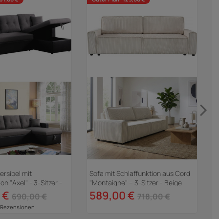
ersibel mit
Sofa mit Schlaffunktion aus Cord
L
on "Axel" - 3-Sitzer -
"Montaigne" -- 3-Sitzer - Beige
L
Grau
X
 €
589,00 €
690,00 €
718,00 €
 Rezensionen