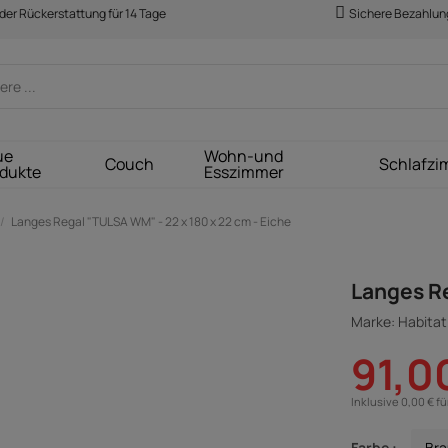
der Rückerstattung für 14 Tage
Sichere Bezahlun
ue
Wohn-und
Couch
Schlafzi
dukte
Esszimmer
Langes Regal "TULSA WM" - 22 x 180 x 22 cm - Eiche
Langes Re
Marke: Habitat 
91,0
Inklusive 0,00 € f
Farbe :