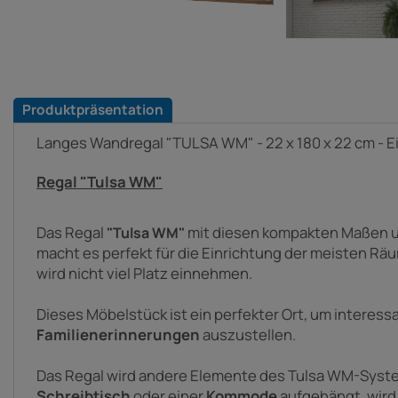
Produktpräsentation
Langes Wandregal "TULSA WM" - 22 x 180 x 22 cm - E
Regal "Tulsa WM"
Das Regal
mit diesen kompakten Maßen u
"Tulsa WM"
macht es perfekt für die Einrichtung der meisten R
wird nicht viel Platz einnehmen.
Dieses Möbelstück ist ein perfekter Ort, um interes
Familienerinnerungen
auszustellen.
Das Regal wird andere Elemente des Tulsa WM-Syst
Schreibtisch
oder einer
Kommode
aufgehängt, wird 