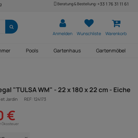
+33 1 76 31 11 61
Beratung & Bestellung :
g
Anmelden
Wunschliste
Warenkorb
mmer
Pools
Gartenhaus
Gartenmöbel
gal "TULSA WM" - 22 x 180 x 22 cm - Eiche
et Jardin
REF:
124173
0 €
ür Ökosteuer