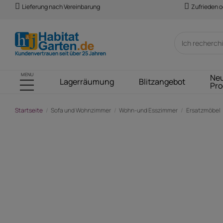
Lieferung nach Vereinbarung
Zufrieden o
MENU
Ne
Lagerräumung
Blitzangebot
Pro
Startseite
Sofa und Wohnzimmer
Wohn-und Esszimmer
Ersatzmöbel