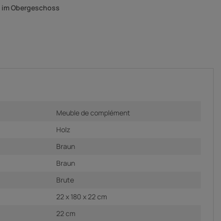
g im Obergeschoss
Meuble de complément
Holz
Braun
Braun
Brute
22 x 180 x 22 cm
22 cm