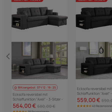
Blitzangebot
07
t
12
:
19
:
23
Ecksofa reversibel mit
Schlaffunktion "Axel" -
Ecksofa reversibel mit
Schwarz
559,00 €
Schlaffunktion "Axel" - 3-Sitzer -
690,
Grau
564,00 €
680,00 €
40 Rezension
38 Rezensionen