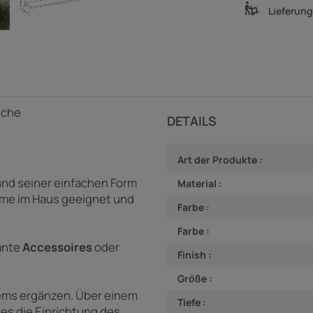
Lieferun
iche
DETAILS
Art der Produkte :
nd seiner einfachen Form
Material :
äume im Haus geeignet und
Farbe :
Farbe :
sante
Accessoires
oder
Finish :
Größe :
ems ergänzen. Über einem
Tiefe :
es die Einrichtung des