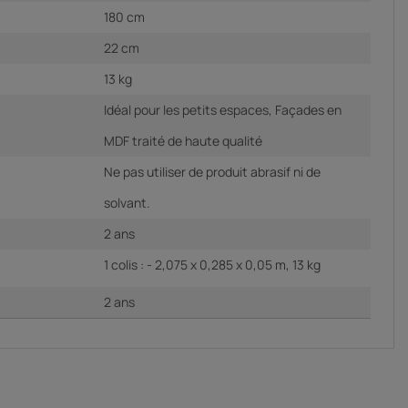
180 cm
22 cm
13 kg
Idéal pour les petits espaces, Façades en
MDF traité de haute qualité
Ne pas utiliser de produit abrasif ni de
solvant.
2 ans
1 colis : - 2,075 x 0,285 x 0,05 m, 13 kg
2 ans