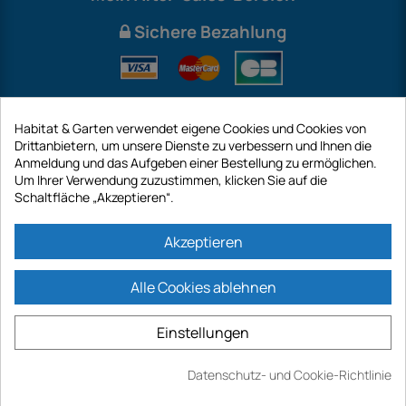
Sichere Bezahlung
Habitat & Garten verwendet eigene Cookies und Cookies von
Drittanbietern, um unsere Dienste zu verbessern und Ihnen die
Anmeldung und das Aufgeben einer Bestellung zu ermöglichen.
Um Ihrer Verwendung zuzustimmen, klicken Sie auf die
Schaltfläche „Akzeptieren“.
International
Akzeptieren
Alle Cookies ablehnen
https://www.habitatgarten.de ist eine Website der Firma GECODIS SA mit
einem Kapital von 187 203,29 €, 32 Rue de Paradis - PARIS 75010
Einstellungen
(FRANKREICH). GECODIS.SA wurde am 11.04.1998 gegründet und ist eine
Tochtergesellschaft der ODAYA ​​HOLDING mit einem Kapital von 2.750.640,00
EURO.
Datenschutz- und Cookie-Richtlinie
ALLE UNSERE AKTIONEN SIND GÜLTIG, SOWIE DER VORRAT VERFÜGBAR IST