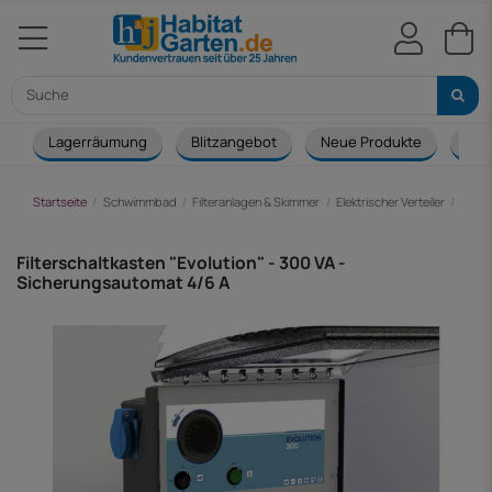
Lagerräumung
Blitzangebot
Neue Produkte
Cou
Startseite
Schwimmbad
Filteranlagen & Skimmer
Elektrischer Verteiler
Filte
Filterschaltkasten "Evolution" - 300 VA -
Sicherungsautomat 4/6 A