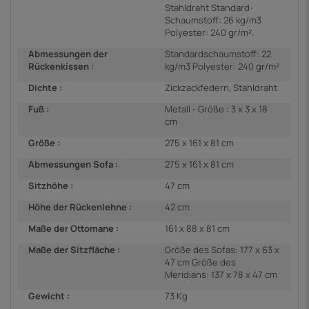
Stahldraht Standard-
Schaumstoff: 26 kg/m3
Polyester: 240 gr/m².
Abmessungen der
Standardschaumstoff: 22
Rückenkissen :
kg/m3 Polyester: 240 gr/m²
Dichte :
Zickzackfedern, Stahldraht
Fuß :
Metall - Größe : 3 x 3 x 18
cm
Größe :
275 x 161 x 81 cm
Abmessungen Sofa :
275 x 161 x 81 cm
Sitzhöhe :
47 cm
Höhe der Rückenlehne :
42 cm
Maße der Ottomane :
161 x 88 x 81 cm
Maße der Sitzfläche :
Größe des Sofas: 177 x 63 x
47 cm Größe des
Meridians: 137 x 78 x 47 cm
Gewicht :
73 Kg