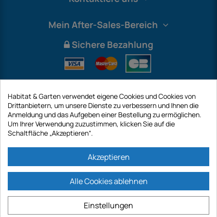
Mein After-Sales-Bereich
Sichere Bezahlung
Habitat & Garten verwendet eigene Cookies und Cookies von
Drittanbietern, um unsere Dienste zu verbessern und Ihnen die
Anmeldung und das Aufgeben einer Bestellung zu ermöglichen.
Um Ihrer Verwendung zuzustimmen, klicken Sie auf die
Schaltfläche „Akzeptieren“.
International
Akzeptieren
Alle Cookies ablehnen
https://www.habitatgarten.de ist eine Website der Firma GECODIS SA mit
einem Kapital von 187 203,29 €, 32 Rue de Paradis - PARIS 75010
Einstellungen
(FRANKREICH). GECODIS.SA wurde am 11.04.1998 gegründet und ist eine
Tochtergesellschaft der ODAYA ​​HOLDING mit einem Kapital von 2.750.640,00