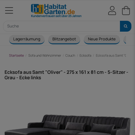
Lagerräumung
Blitzangebot
Neue Produkte
Cou
Startseite
Sofa und Wohnzimmer
Couch
Ecksofa
Ecksofa aus Samt "Oliver" -
Ecksofa aus Samt "Oliver" - 275 x 161 x 81 cm - 5-Sitzer -
Grau - Ecke links
-210,00 €