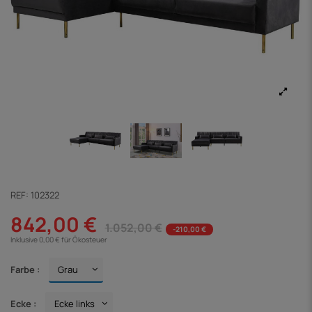
REF:
102322
842,00 €
1.052,00 €
-210,00 €
Inklusive 0,00 € für Ökosteuer
Farbe :
Ecke :