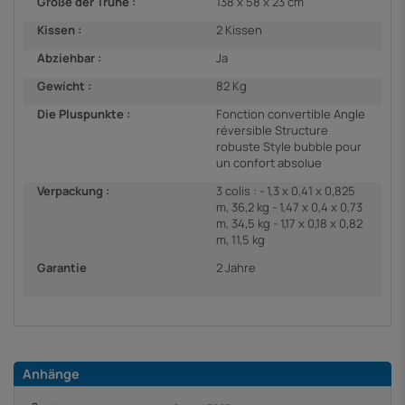
Größe der Truhe :
138 x 58 x 23 cm
Kissen :
2 Kissen
Abziehbar :
Ja
Gewicht :
82 Kg
Die Pluspunkte :
Fonction convertible Angle
réversible Structure
robuste Style bubble pour
un confort absolue
Verpackung :
3 colis : - 1,3 x 0,41 x 0,825
m, 36,2 kg - 1,47 x 0,4 x 0,73
m, 34,5 kg - 1,17 x 0,18 x 0,82
m, 11,5 kg
Garantie
2 Jahre
Anhänge