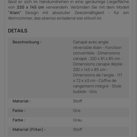
lässt er sich im Handumdrehen in eine geräumige Liegefläche
von
220 x 145 cm
verwandeln. Verbinden Sie mit dem Modell
"Alain"
Design mit absoluter Zweckmäßigkeit - für ein
Wohnzimmer, das ebenso einladend wie stilvoll ist.
DETAILS
Beschreibung :
Canapé avec angle
réversible Alain - Fonction
convertible - Dimensions
canapé : 220 x 81 x 85 cm -
Dimensions canapé déplié :
220 x 145 x 85 cm -
Dimensions de l'angle : 117
x 72 x 43 cm - Coffre de
rangement intégré - Style
bubble - Gris
Material :
Stoff
Farbe :
Gris
Farbe :
Grau
Material (Filter) :
Stoff