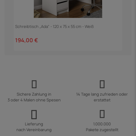
Schreibtisch „Ada“ - 120 x 75 x 55 cm - Weiß
E
194,00 €
2
Sichere Zahlung in
14 Tage lang zufrieden oder
3 oder 4 Malen ohne Spesen
erstattet
Lieferung
1.000.000
nach Vereinbarung
Pakete zugestellt