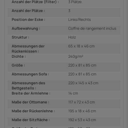
Anzahl der Plätze (Filter) :
3 Plätze.
Anzahl der Plätze :
3
Position der Ecke :
Links/Rechts
Aufbewahrung :
Coffre de rangement inclus
Struktur :
Holz
Abmessungen der
65 x 18 x 46 cm
Rückenkissen :
Dichte :
240g/m²
Größe :
220 x 81 x 85 cm
Abmessungen Sofa :
220 x 81 x 85 cm
Abmessungen des
220 x 145 x 43 cm
Bettgestells :
Breite der Armlehne :
14 cm
Maße der Ottomane :
117 x 72 x 43 cm
Maße der Rückenlehne :
195 x 18 x 46 cm
Maße der Sitzfläche :
192 x 53 x 43 cm