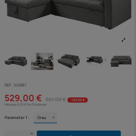
REF:
145887
529,00 €
661,00 €
-132,00 €
Inklusive 0,00 € für Ökosteuer
Parameter 1 :