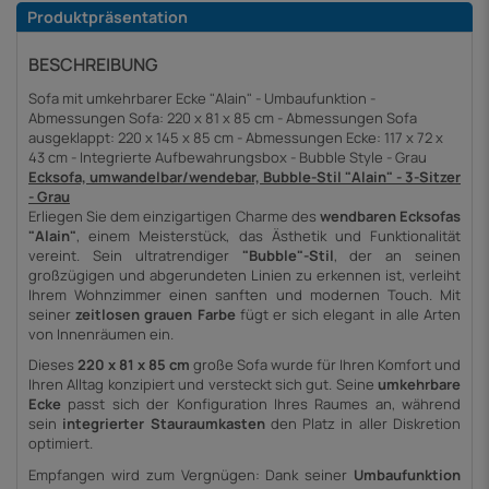
Produktpräsentation
BESCHREIBUNG
Sofa mit umkehrbarer Ecke "Alain" - Umbaufunktion -
Abmessungen Sofa: 220 x 81 x 85 cm - Abmessungen Sofa
ausgeklappt: 220 x 145 x 85 cm - Abmessungen Ecke: 117 x 72 x
43 cm - Integrierte Aufbewahrungsbox - Bubble Style - Grau
Ecksofa, umwandelbar/wendebar, Bubble-Stil "Alain" - 3-Sitzer
- Grau
Erliegen Sie dem einzigartigen Charme des
wendbaren Ecksofas
"Alain"
, einem Meisterstück, das Ästhetik und Funktionalität
vereint. Sein ultratrendiger
"Bubble"-Stil
, der an seinen
großzügigen und abgerundeten Linien zu erkennen ist, verleiht
Ihrem Wohnzimmer einen sanften und modernen Touch. Mit
seiner
zeitlosen grauen Farbe
fügt er sich elegant in alle Arten
von Innenräumen ein.
Dieses
220 x 81 x 85 cm
große Sofa wurde für Ihren Komfort und
Ihren Alltag konzipiert und versteckt sich gut. Seine
umkehrbare
Ecke
passt sich der Konfiguration Ihres Raumes an, während
sein
integrierter Stauraumkasten
den Platz in aller Diskretion
optimiert.
Empfangen wird zum Vergnügen: Dank seiner
Umbaufunktion