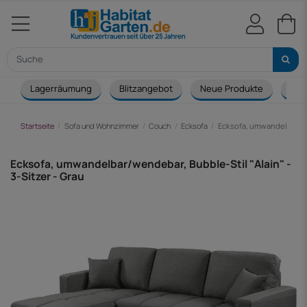
Lagerräumung
Blitzangebot
Neue Produkte
Cou
Startseite
Sofa und Wohnzimmer
Couch
Ecksofa
Ecksofa, umwandelbar/wen
Ecksofa, umwandelbar/wendebar, Bubble-Stil "Alain" -
3-Sitzer - Grau
-132,00 €