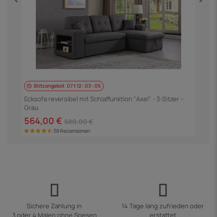
Blitzangebot
07
t
12
:
03
:
04
E
S
Ecksofa reversibel mit Schlaffunktion "Axel" - 3-Sitzer -
Grau
5
564,00 €
680,00 €
38 Rezensionen
Sichere Zahlung in
14 Tage lang zufrieden oder
3 oder 4 Malen ohne Spesen
erstattet