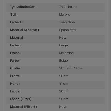
Typ Möbelstück :
Table basse
Stil :
Marbre
Farbe 1 :
Travertine
Material Struktur :
Spanplatte
Material :
Holz
Farbe :
Beige
Finish :
Mélamine
Farbe :
Beige
Größe :
90 x 90 x 41 cm
Breite :
90 cm
Höhe :
41 cm
Länge :
90 cm
Länge (Filter) :
90 cm
Material (Filter) :
Holz