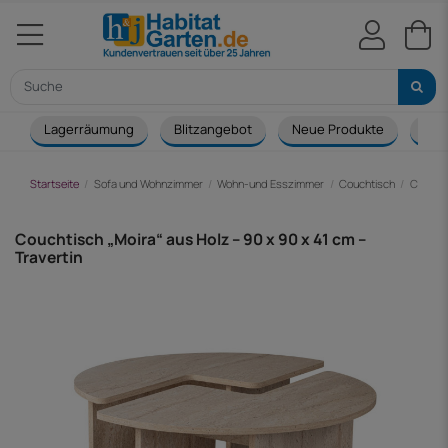
Lagerräumung
Blitzangebot
Neue Produkte
Cou
Startseite
Sofa und Wohnzimmer
Wohn-und Esszimmer
Couchtisch
Couchti
Couchtisch „Moira“ aus Holz – 90 x 90 x 41 cm –
Travertin