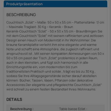
Produktpräsentation
BESCHREIBUNG
Couchtisch „Eclat“ – Maße: 50 x 50 x 55 cm – Plattenstärke: 1,1 cm
– Maximale Traglast: 30 Kg – Keramik – Braun
Keramik-Couchtisch "Eclat" - 50 x 50 x 55 cm - BraunBringen Sie
mit dem Couchtisch "Eclat" mit seinem raffinierten und zeitlosen
Design einen Hauch von Modernität in Ihr Wohnzimmer. Die
braune Keramikplatte verleiht ihm eine elegante und warme
Note und schafft eine Atmosphäre, die zugleich raffiniert und
anspruchsvoll ist . Mit seinen kompakten Abmessungen von 50 x
50 x 55 cm passt der Tisch „Eclat“ problemlos in jeden Raum,
auch in den kleinsten, und fügt sich harmonisch in alle
Einrichtungsstile ein, vom modernsten bis zum
traditionellsten.Praktisch und solide , trägt es bis zu 30 Kg ,
sodass Sie Ihre Alltagsgegenstände sicher darauf abstellen
können: Bücher, Tassen, Vasen, Pflanzen oder dekorative
Accessoires.Der elegante und pflegeleichte Couchtisch „Eclat“
wird schnell zu einem festen Bestandteil Ihres Wohnraums.
DETAILS
Beschreibung :
Table basse Eclat -