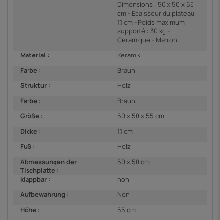
Dimensions : 50 x 50 x 55
cm - Epaisseur du plateau :
1.1 cm - Poids maximum
supporté : 30 kg -
Céramique - Marron
Material :
Keramik
Farbe :
Braun
Struktur :
Holz
Farbe :
Braun
Größe :
50 x 50 x 55 cm
Dicke :
1.1 cm
Fuß :
Holz
Abmessungen der
50 x 50 cm
Tischplatte :
klappbar :
non
Aufbewahrung :
Non
Höhe :
55 cm