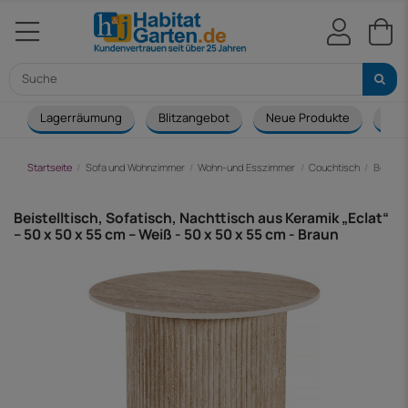
Lagerräumung
Blitzangebot
Neue Produkte
Cou
Startseite
Sofa und Wohnzimmer
Wohn-und Esszimmer
Couchtisch
Beistel
Beistelltisch, Sofatisch, Nachttisch aus Keramik „Eclat“
– 50 x 50 x 55 cm – Weiß - 50 x 50 x 55 cm - Braun
-28,00 €