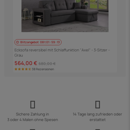
Blitzangebot
08
t
01
:
59
:
12
E
S
Ecksofa reversibel mit Schlaffunktion "Axel" - 3-Sitzer -
Grau
5
564,00 €
680,00 €
38 Rezensionen
Sichere Zahlung in
14 Tage lang zufrieden oder
3 oder 4 Malen ohne Spesen
erstattet