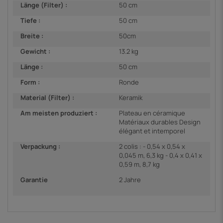
Länge (Filter) :
50 cm
Tiefe :
50 cm
Breite :
50cm
Gewicht :
13.2 kg
Länge :
50 cm
Form :
Ronde
Material (Filter) :
Keramik
Am meisten produziert :
Plateau en céramique
Matériaux durables Design
élégant et intemporel
Verpackung :
2 colis : - 0,54 x 0,54 x
0,045 m, 6,3 kg - 0,4 x 0,41 x
0,59 m, 8,7 kg
Garantie
2 Jahre