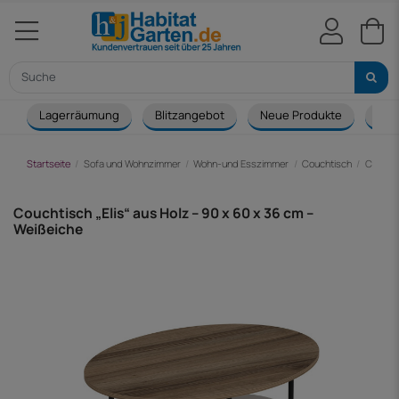
Lagerräumung
Blitzangebot
Neue Produkte
Cou
Startseite
Sofa und Wohnzimmer
Wohn-und Esszimmer
Couchtisch
Couchti
Couchtisch „Elis“ aus Holz – 90 x 60 x 36 cm –
Weißeiche