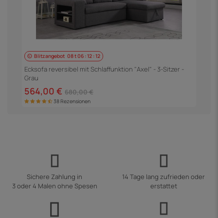
Blitzangebot
08
t
06
:
12
:
11
E
S
Ecksofa reversibel mit Schlaffunktion "Axel" - 3-Sitzer -
Grau
5
564,00 €
680,00 €
38 Rezensionen
Sichere Zahlung in
14 Tage lang zufrieden oder
3 oder 4 Malen ohne Spesen
erstattet