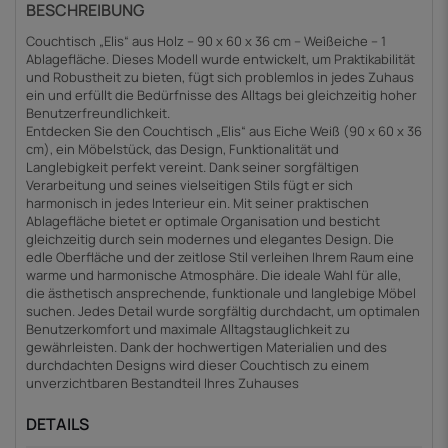
BESCHREIBUNG
Couchtisch „Elis“ aus Holz – 90 x 60 x 36 cm – Weißeiche – 1
Ablagefläche. Dieses Modell wurde entwickelt, um Praktikabilität
und Robustheit zu bieten, fügt sich problemlos in jedes Zuhaus
ein und erfüllt die Bedürfnisse des Alltags bei gleichzeitig hoher
Benutzerfreundlichkeit.
Entdecken Sie den Couchtisch „Elis“ aus Eiche Weiß (90 x 60 x 36
cm), ein Möbelstück, das Design, Funktionalität und
Langlebigkeit perfekt vereint. Dank seiner sorgfältigen
Verarbeitung und seines vielseitigen Stils fügt er sich
harmonisch in jedes Interieur ein. Mit seiner praktischen
Ablagefläche bietet er optimale Organisation und besticht
gleichzeitig durch sein modernes und elegantes Design. Die
edle Oberfläche und der zeitlose Stil verleihen Ihrem Raum eine
warme und harmonische Atmosphäre. Die ideale Wahl für alle,
die ästhetisch ansprechende, funktionale und langlebige Möbel
suchen. Jedes Detail wurde sorgfältig durchdacht, um optimalen
Benutzerkomfort und maximale Alltagstauglichkeit zu
gewährleisten. Dank der hochwertigen Materialien und des
durchdachten Designs wird dieser Couchtisch zu einem
unverzichtbaren Bestandteil Ihres Zuhauses
DETAILS