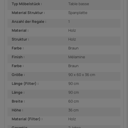
Typ Möbelstück :
Table basse
Material Struktur :
Spanplatte
Anzahl der Regale :
1
Material :
Holz
Struktur :
Holz
Farbe :
Braun
Finish :
Mélamine
Farbe :
Braun
Größe :
90 x 60 x 36 cm
Länge (Filter) :
90 cm
Länge :
90 cm
Breite :
60 cm
Höhe :
36 cm
Material (Filter) :
Holz
Garantie
2 Jahre