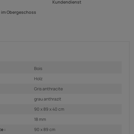
Kundendienst
g im Obergeschoss
Bois
Holz
Gris anthracite
grau anthrazit
90 x 89 x 40 cm
18 mm
e :
90 x 89 cm