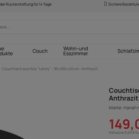
der Rückerstattung für 14 Tage
Sichere Bezahlun
ue
Wohn-und
Couch
Schlafzi
dukte
Esszimmer
Couchtisch aus Holz "Lenny" - 90 x 89 x 40 cm - Anthrazit
Couchtisc
Anthrazit
Marke: Hanah
149,
Inklusive 0,00 € f