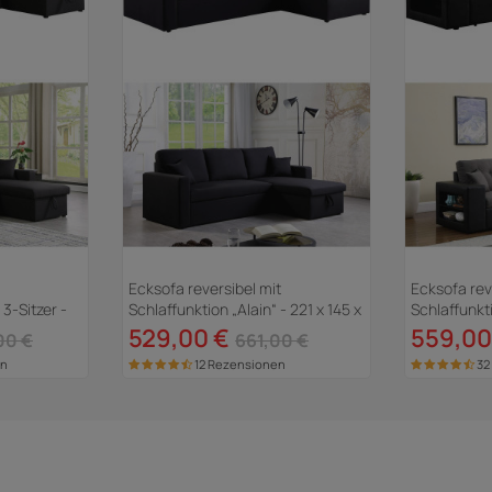
Ecksofa reversibel mit
Ecksofa rev
 3-Sitzer -
Schlaffunktion „Alain“ - 221 x 145 x
Schlaffunkti
85 cm - 3-Sitzer - Schwarz
Schwarz / 
529,00 €
559,00
00 €
661,00 €
en
12 Rezensionen
32