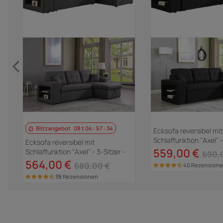
Blitzangebot
08
t
04
:
57
:
33
Ecksofa reversibel mit
Schlaffunktion "Axel" -
Ecksofa reversibel mit
Schwarz
559,00 €
Schlaffunktion "Axel" - 3-Sitzer -
690,
Grau
564,00 €
680,00 €
40 Rezension
38 Rezensionen