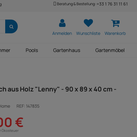
+33 1 76 31 11 61
Beratung & Bestellung :
g
Anmelden
Wunschliste
Warenkorb
mmer
Pools
Gartenhaus
Gartenmöbel
h aus Holz "Lenny" - 90 x 89 x 40 cm -
 Home
REF:
147835
00 €
ür Ökosteuer