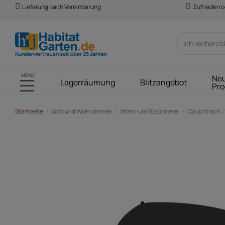
Lieferung nach Vereinbarung
Zufrieden o
MENU
Ne
Lagerräumung
Blitzangebot
Pro
Startseite
Sofa und Wohnzimmer
Wohn-und Esszimmer
Couchtisch