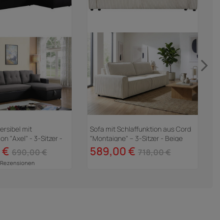
ersibel mit
Sofa mit Schlaffunktion aus Cord
L
on "Axel" - 3-Sitzer -
"Montaigne" -- 3-Sitzer - Beige
L
Grau
X
 €
589,00 €
690,00 €
718,00 €
 Rezensionen