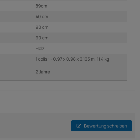
89cm
40 cm
90 cm
90 cm
Holz
1 colis : - 0,97 x 0,98 x 0,105 m, 11,4 kg
2 Jahre
Bewertung schreiben