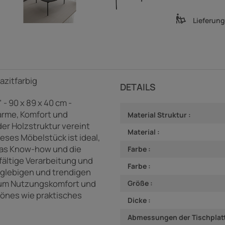
Lieferun
azitfarbig
DETAILS
- 90 x 89 x 40 cm -
harme, Komfort und
Material Struktur :
der Holzstruktur vereint
Material :
eses Möbelstück ist ideal,
 das Know-how und die
Farbe :
gfältige Verarbeitung und
Farbe :
anglebigen und trendigen
 um Nutzungskomfort und
Größe :
hönes wie praktisches
Dicke :
Abmessungen der Tischplatt