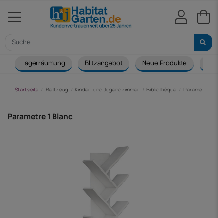
Lagerräumung
Blitzangebot
Neue Produkte
Cou
Startseite
Bettzeug
Kinder- und Jugendzimmer
Bibliothèque
Parametre 1 B
Parametre 1 Blanc