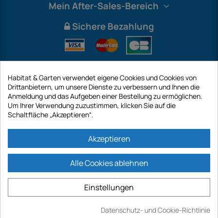
Mein After-Sales-Bereich
Sichere Bezahlung
Habitat & Garten verwendet eigene Cookies und Cookies von
Drittanbietern, um unsere Dienste zu verbessern und Ihnen die
Anmeldung und das Aufgeben einer Bestellung zu ermöglichen.
Um Ihrer Verwendung zuzustimmen, klicken Sie auf die
Schaltfläche „Akzeptieren“.
International
Akzeptieren
Alle Cookies ablehnen
https://www.habitatgarten.de ist eine Website der Firma GECODIS SA mit
einem Kapital von 187 203,29 €, 32 Rue de Paradis - PARIS 75010
Einstellungen
(FRANKREICH). GECODIS.SA wurde am 11.04.1998 gegründet und ist eine
Tochtergesellschaft der ODAYA ​​HOLDING mit einem Kapital von 2.750.640,00
EURO.
Datenschutz- und Cookie-Richtlinie
ALLE UNSERE AKTIONEN SIND GÜLTIG, SOWIE DER VORRAT VERFÜGBAR IST