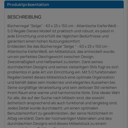
Produktpräsentation
BESCHREIBUNG
Bücherregal "Selge" - 63 x 23 x 150 cm - Atlantische KieferWeiß -
5.0 Regale Dieses Modell ist praktisch und robust, es passt in
jede Einrichtung und erfüllt die täglichen Bedürfnisse und
garantiert einen hohen Nutzungskomfort.
Entdecken Sie das Bücherregal "Selge " - 63 x 23 x 150 cm -
Atlantische KieferWeiß, ein Möbelstück, das entwickelt wurde,
um ein perfektes Gleichgewicht zwischen Design,
Zweckmäßigkeit und Haltbarkeit zu bieten. Dank seines
durchdachten Designs und seines vielseitigen Stils fügt es sich
problemlos in jede Art von Einrichtung ein. Mit 5.0 funktionalen
Regalen bietet dieses Möbelstück eine optimale Organisation
und behält dabei sein modernes und elegantes Aussehen bei.
Seine sorgfältige Verarbeitung und sein zeitloser Stil verleihen
Ihrem Raum eine warme und harmonische Note. Eine ideale Wahl
für alle, die auf der Suche nach Möbeln sind, die sowohl
ästhetisch ansprechend als auch funktional und langlebig sind.
Jedes Detail wurde durchdacht, um einen optimalen
Benutzerkomfort zu gewährleisten, der seine Nützlichkeit im
Alltag verstärkt. Dank der hochwertigen Materialien und des
durchdachten Designs wird dieses Möbelstück zu einem