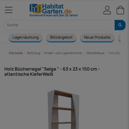
Lagerräumung
Blitzangebot
Neue Produkte
Cou
Startseite
Bettzeug
Kinder- und Jugendzimmer
Bibliothèque
Holz Bücherreg
Holz Bücherregal "Selge " - 63 x 23 x 150 cm -
atlantische KieferWeiß