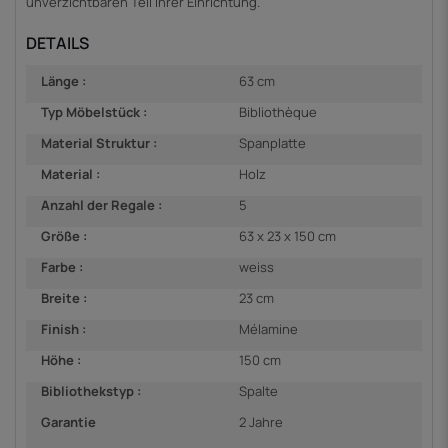
unverzichtbaren Teil Ihrer Einrichtung.
DETAILS
Länge :
63 cm
Typ Möbelstück :
Bibliothèque
Material Struktur :
Spanplatte
Material :
Holz
Anzahl der Regale :
5
Größe :
63 x 23 x 150 cm
Farbe :
weiss
Breite :
23 cm
Finish :
Mélamine
Höhe :
150 cm
Bibliothekstyp :
Spalte
Garantie
2 Jahre