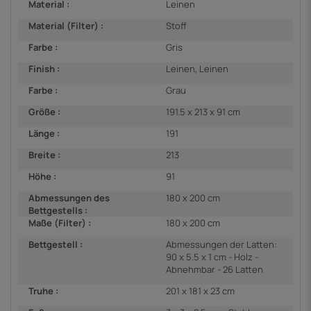
Material :
Leinen
Material (Filter) :
Stoff
Farbe :
Gris
Finish :
Leinen, Leinen
Farbe :
Grau
Größe :
191.5 x 213 x 91 cm
Länge :
191
Breite :
213
Höhe :
91
Abmessungen des
180 x 200 cm
Bettgestells :
Maße (Filter) :
180 x 200 cm
Bettgestell :
Abmessungen der Latten:
90 x 5.5 x 1 cm - Holz -
Abnehmbar - 26 Latten
Truhe :
201 x 181 x 23 cm