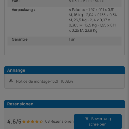
Fuß :
3 x 3 x 2.5 cm - Stahl
Verpackung :
4 Pakete: - 1,97 x 0,11 x 0,91
M, 16 Kg - 2,04 x 0,135 x 0,34
M, 26,5 Kg - 2,14 x 0,07 x
0,365 M, 15,5 Kg - 1,95 x 0,11
x 0,25 M, 23,9 Kg
Garantie
1 an
Anhänge
Notice de montage-1321_100834
Rezensionen
Bewertung
4.6/5
68 Rezensionen
schreiben