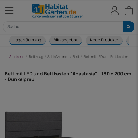
Lagerräumung
Blitzangebot
Neue Produkte
Cou
Startseite
Bettzeug
Schlafzimmer
Bett
Bett mit LED und Bettkasten "Anas
Bett mit LED und Bettkasten "Anastasia" - 180 x 200 cm
- Dunkelgrau
-67,00 €