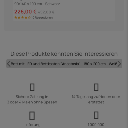
90/140 x 190 cm - Schwarz
226,00 €
2
452,00 €
10 Rezensionen
Diese Produkte könnten Sie interessieren
Bett mit LED und Bettkasten "Anastasia" - 180 x 200 cm - Weiß
Sichere Zahlung in
14 Tage lang zufrieden oder
3 oder 4 Malen ohne Spesen
erstattet
Lieferung
1.000.000