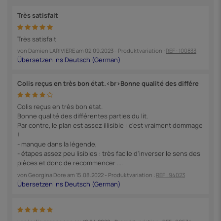
Très satisfait
Très satisfait
von
Damien LARIVIERE
am
02.09.2023
- Produktvariation :
REF : 100833
Colis reçus en très bon état.<br>Bonne qualité des différe
Colis reçus en très bon état.
Bonne qualité des différentes parties du lit.
Par contre, le plan est assez illisible : c'est vraiment dommage
!
- manque dans la légende,
- étapes assez peu lisibles : très facile d'inverser le sens des
pièces et donc de recommencer ....
von
Georgina Dore
am
15.08.2022
- Produktvariation :
REF : 94023