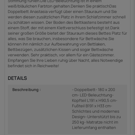
Stimmung fühlen.Die LED-Beleuchtung ist in einem
weiß/bläulichen Farbton gehalten.Denken Sie praktischDas
Doppelbett Anastasia verfügt über einen Stauraum und Sie
werden diesen zusätzlichen Platz in Ihrem Schlafzimmer schnell
zu schätzen wissen. Der Boden des Bettkastens besteht aus
einem Stoff, der mit einem Klettverschluss befestigt ist.Dank
seiner großen Größe bietet der Stauraum dieses Bettes Platz für
alles, was Sie brauchen, insbesondere für Bettwäsche.Sie
können ihn nämlich zur Aufbewahrung von Bettlaken,
Bettbezügen, zusätzlichen Kissen und sogar Bettwäsche
verwenden. Sehr praktisch, vor allem für ein Gästezimmer.
Empfangen Sie Ihre Lieben ruhig über Nacht, alles Notwendige
befindet sich in Reichweite!
DETAILS
Beschreibung :
- Doppelbett- 180 x 200
cm- LED-Beleuchtung-
Kopfteil L191 x H90,5 cm-
Fußteil B191 x H33 cm-
Schlichtes und modernes
Design- Unterstützt bis zu
250 kg- Matratze nicht im
Lieferumfang enthalten