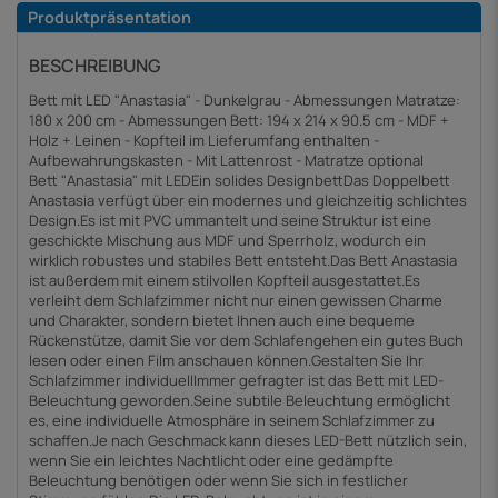
Produktpräsentation
BESCHREIBUNG
Bett mit LED "Anastasia" - Dunkelgrau - Abmessungen Matratze:
180 x 200 cm - Abmessungen Bett: 194 x 214 x 90.5 cm - MDF +
Holz + Leinen - Kopfteil im Lieferumfang enthalten -
Aufbewahrungskasten - Mit Lattenrost - Matratze optional
Bett "Anastasia" mit LEDEin solides DesignbettDas Doppelbett
Anastasia verfügt über ein modernes und gleichzeitig schlichtes
Design.Es ist mit PVC ummantelt und seine Struktur ist eine
geschickte Mischung aus MDF und Sperrholz, wodurch ein
wirklich robustes und stabiles Bett entsteht.Das Bett Anastasia
ist außerdem mit einem stilvollen Kopfteil ausgestattet.Es
verleiht dem Schlafzimmer nicht nur einen gewissen Charme
und Charakter, sondern bietet Ihnen auch eine bequeme
Rückenstütze, damit Sie vor dem Schlafengehen ein gutes Buch
lesen oder einen Film anschauen können.Gestalten Sie Ihr
Schlafzimmer individuellImmer gefragter ist das Bett mit LED-
Beleuchtung geworden.Seine subtile Beleuchtung ermöglicht
es, eine individuelle Atmosphäre in seinem Schlafzimmer zu
schaffen.Je nach Geschmack kann dieses LED-Bett nützlich sein,
wenn Sie ein leichtes Nachtlicht oder eine gedämpfte
Beleuchtung benötigen oder wenn Sie sich in festlicher