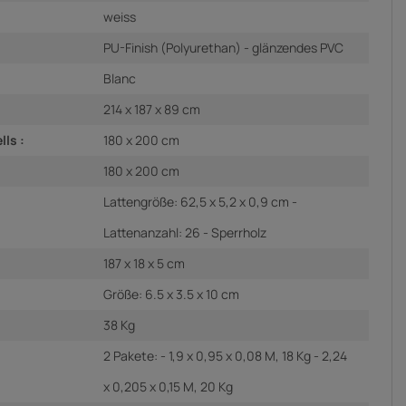
weiss
PU-Finish (Polyurethan) - glänzendes PVC
Blanc
214 x 187 x 89 cm
ls :
180 x 200 cm
180 x 200 cm
Lattengröße: 62,5 x 5,2 x 0,9 cm -
Lattenanzahl: 26 - Sperrholz
187 x 18 x 5 cm
Größe: 6.5 x 3.5 x 10 cm
38 Kg
2 Pakete: - 1,9 x 0,95 x 0,08 M, 18 Kg - 2,24
x 0,205 x 0,15 M, 20 Kg