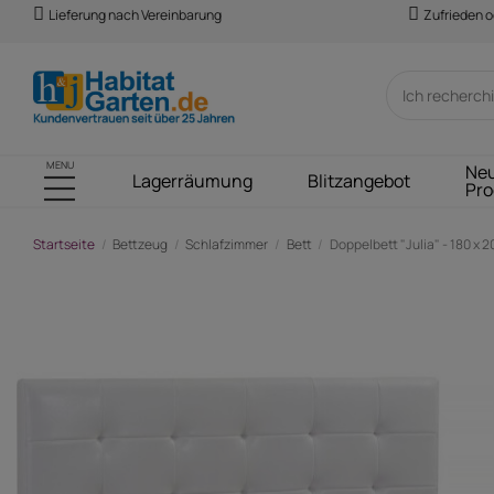
Lieferung nach Vereinbarung
Zufrieden o
MENU
Ne
Lagerräumung
Blitzangebot
Pro
Startseite
Bettzeug
Schlafzimmer
Bett
Doppelbett "Julia" - 180 x 
-186,00 €