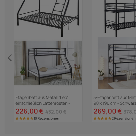
Etagenbett aus Metall "Leo"
3-Etagenbett aus Meta
einschließlich Lattenrosten -
90 x 190 cm - Schwar
90/140 x 190 cm - Schwarz
226,00 €
269,00 €
452,00 €
378,
10 Rezensionen
2 Rezensionen