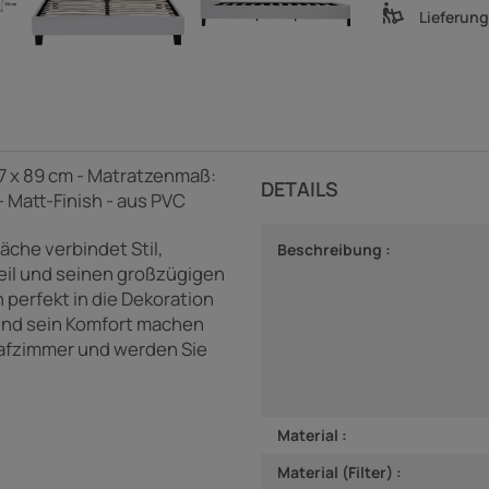
Lieferun
87 x 89 cm - Matratzenmaß:
DETAILS
- Matt-Finish - aus PVC
äche verbindet Stil,
Beschreibung :
eil und seinen großzügigen
 perfekt in die Dekoration
und sein Komfort machen
lafzimmer und werden Sie
Material :
Material (Filter) :