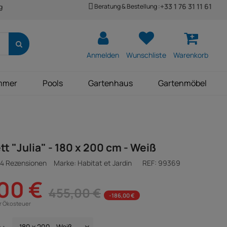
+33 1 76 31 11 61
Beratung & Bestellung :
g
Anmelden
Wunschliste
Warenkorb
mmer
Pools
Gartenhaus
Gartenmöbel
t "Julia" - 180 x 200 cm - Weiß
4 Rezensionen
Marke: Habitat et Jardin
REF:
99369
00 €
455,00 €
-186,00 €
ür Ökosteuer
 :