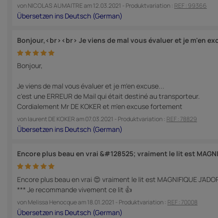
von
NICOLAS AUMAITRE
am
12.03.2021
- Produktvariation :
REF : 99366
Bonjour,<br><br> Je viens de mal vous évaluer et je m'en ex
Bonjour,
Je viens de mal vous évaluer et je m'en excuse...
c'est une ERREUR de Mail qui était destiné au transporteur.
Cordialement Mr DE KOKER et m'en excuse fortement
von
laurent DE KOKER
am
07.03.2021
- Produktvariation :
REF : 78829
Encore plus beau en vrai &#128525; vraiment le lit est MAGN
Encore plus beau en vrai 😍 vraiment le lit est MAGNIFIQUE J'ADOR
*** Je recommande vivement ce lit 👍
von
Melissa Henocque
am
18.01.2021
- Produktvariation :
REF : 70008