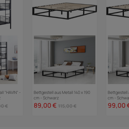
ll "HAVIN" -
Bettgestell aus Metall 140 x 190
Bettgestell
z
cm - Schwarz
cm - Schwa
89,00 €
99,00 
00 €
115,00 €