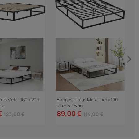
 aus Metall 160 x 200
Bettgestell aus Metall 140 x 190
H
rz
cm - Schwarz
"
€
89,00 €
123,00 €
114,00 €