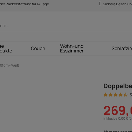
der Rückerstattung für 14 Tage
Sichere Bezahlun
ue
Wohn-und
Couch
Schlafzi
dukte
Esszimmer
200 cm - Weiß
Doppelbet
3
269,
Inklusive 0,00 € f
Abmessungen