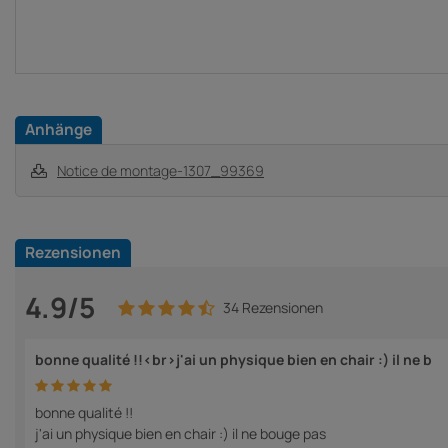
Anhänge
Notice de montage-1307_99369
Rezensionen
4.9/5
34 Rezensionen
bonne qualité !!<br>j'ai un physique bien en chair :) il ne b
bonne qualité !!
j'ai un physique bien en chair :) il ne bouge pas