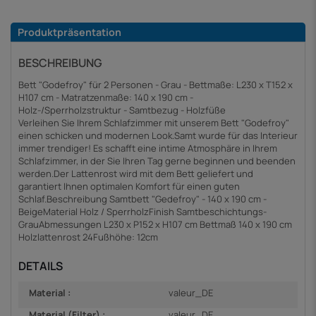
Produktpräsentation
BESCHREIBUNG
Bett "Godefroy" für 2 Personen - Grau - Bettmaße: L230 x T152 x
H107 cm - Matratzenmaße: 140 x 190 cm -
Holz-/Sperrholzstruktur - Samtbezug - Holzfüße
Verleihen Sie Ihrem Schlafzimmer mit unserem Bett "Godefroy"
einen schicken und modernen Look.Samt wurde für das Interieur
immer trendiger! Es schafft eine intime Atmosphäre in Ihrem
Schlafzimmer, in der Sie Ihren Tag gerne beginnen und beenden
werden.Der Lattenrost wird mit dem Bett geliefert und
garantiert Ihnen optimalen Komfort für einen guten
Schlaf.Beschreibung Samtbett "Gedefroy" - 140 x 190 cm -
BeigeMaterial Holz / SperrholzFinish Samtbeschichtungs-
GrauAbmessungen L230 x P152 x H107 cm Bettmaß 140 x 190 cm
Holzlattenrost 24Fußhöhe: 12cm
DETAILS
Material :
valeur_DE
Material (Filter) :
valeur_DE