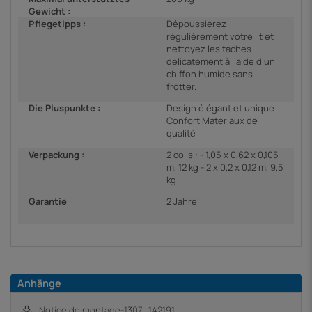
Gewicht :
Pflegetipps :
Dépoussiérez
régulièrement votre lit et
nettoyez les taches
délicatement à l’aide d’un
chiffon humide sans
frotter.
Die Pluspunkte :
Design élégant et unique
Confort Matériaux de
qualité
Verpackung :
2 colis : - 1,05 x 0,62 x 0,105
m, 12 kg - 2 x 0,2 x 0,12 m, 9,5
kg
Garantie
2 Jahre
Anhänge
Notice de montage-1307_142191