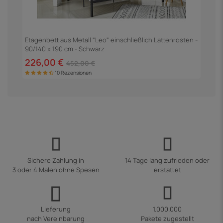
Etagenbett aus Metall "Leo" einschließlich Lattenrosten -
3
90/140 x 190 cm - Schwarz
226,00 €
2
452,00 €
10 Rezensionen
Sichere Zahlung in
14 Tage lang zufrieden oder
3 oder 4 Malen ohne Spesen
erstattet
Lieferung
1.000.000
nach Vereinbarung
Pakete zugestellt