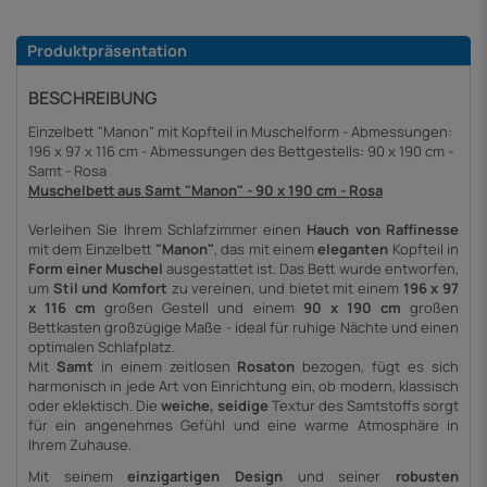
Produktpräsentation
BESCHREIBUNG
Einzelbett "Manon" mit Kopfteil in Muschelform - Abmessungen:
196 x 97 x 116 cm - Abmessungen des Bettgestells: 90 x 190 cm -
Samt - Rosa
Muschelbett aus Samt "Manon" - 90 x 190 cm - Rosa
Verleihen Sie Ihrem Schlafzimmer einen
Hauch von Raffinesse
mit dem Einzelbett
"Manon"
, das mit einem
eleganten
Kopfteil in
Form einer Muschel
ausgestattet ist. Das Bett wurde entworfen,
um
Stil und Komfort
zu vereinen, und bietet mit einem
196 x 97
x 116 cm
großen Gestell und einem
90 x 190 cm
großen
Bettkasten großzügige Maße - ideal für ruhige Nächte und einen
optimalen Schlafplatz.
Mit
Samt
in einem zeitlosen
Rosaton
bezogen, fügt es sich
harmonisch in jede Art von Einrichtung ein, ob modern, klassisch
oder eklektisch. Die
weiche, seidige
Textur des Samtstoffs sorgt
für ein angenehmes Gefühl und eine warme Atmosphäre in
Ihrem Zuhause.
Mit seinem
einzigartigen Design
und seiner
robusten