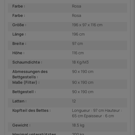
Farbe :
Rosa
Farbe :
Rosa
Größe :
196 x 97 x 116 cm
Länge :
196 cm
Breite :
97 cm
Höhe :
116 cm
Schaumdichte :
18 Kg/M3
Abmessungen des
90 x 190 cm
Bettgestells :
Maße (Filter) :
90 x 190 cm
Bettgestell :
90 x 190 cm
Latten :
12
Kopfteil des Bettes :
Longueur : 97 cm Hauteur :
65 cm Epaisseur : 6 cm
Gewicht :
18.5 kg
Maximal unterstütztes
200 kg