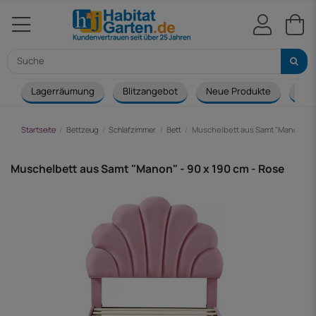
Lagerräumung
Blitzangebot
Neue Produkte
Cou
Startseite
Bettzeug
Schlafzimmer
Bett
Muschelbett aus Samt "Manon" - 9
Muschelbett aus Samt "Manon" - 90 x 190 cm - Rose
-140,00 €