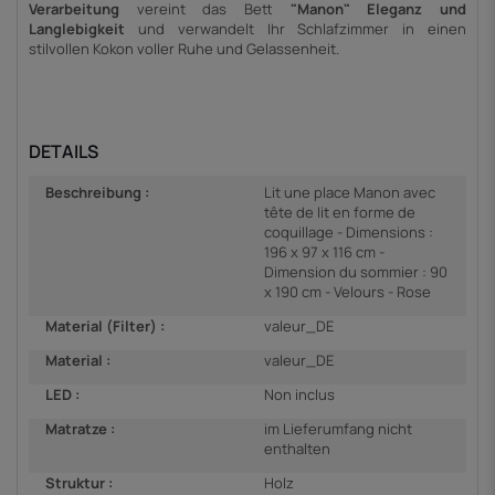
Verarbeitung
vereint das Bett
"Manon"
Eleganz und
Langlebigkeit
und verwandelt Ihr Schlafzimmer in einen
stilvollen Kokon voller Ruhe und Gelassenheit.
DETAILS
Beschreibung :
Lit une place Manon avec
tête de lit en forme de
coquillage - Dimensions :
196 x 97 x 116 cm -
Dimension du sommier : 90
x 190 cm - Velours - Rose
Material (Filter) :
valeur_DE
Material :
valeur_DE
LED :
Non inclus
Matratze :
im Lieferumfang nicht
enthalten
Struktur :
Holz