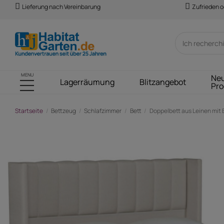
Lieferung nach Vereinbarung
Zufrieden o
MENU
Ne
Lagerräumung
Blitzangebot
Pro
Startseite
Bettzeug
Schlafzimmer
Bett
Doppelbett aus Leinen mit Be
-103,00 €