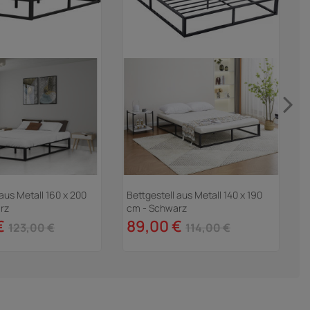
 aus Metall 160 x 200
Bettgestell aus Metall 140 x 190
H
rz
cm - Schwarz
"
€
89,00 €
123,00 €
114,00 €