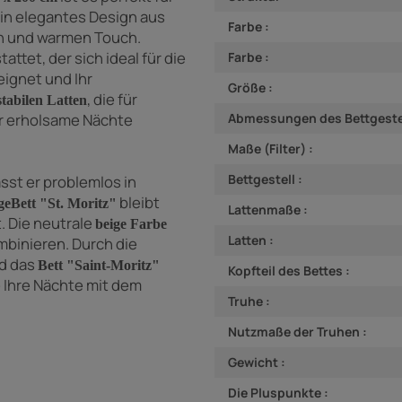
ein elegantes Design aus
Farbe :
ten und warmen Touch.
tattet, der
sich ideal für die
Farbe :
ignet und Ihr
Größe :
, die für
stabilen Latten
r erholsame Nächte
Abmessungen des Bettgestel
Maße (Filter) :
Bettgestell :
sst er problemlos in
bleibt
ge
Bett "St. Moritz"
Lattenmaße :
. Die
neutrale
beige Farbe
Latten :
mbinieren. Durch die
rd
das
Bett "Saint-Moritz"
Kopfteil des Bettes :
 Ihre Nächte mit dem
Truhe :
Nutzmaße der Truhen :
Gewicht :
Die Pluspunkte :