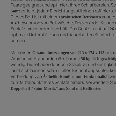
Paare geeignet und optimiert Ihren Schlafbereich. S
verleiht jedem Einrichtungsstil einen raffinier
Samt
Dieses Bett ist mit einem
ausges
praktischen Bettkasten
Aufbewahrung von Bettwäsche, Decken oder Kissen e
Schlafzimmer ordentlich hält. Das Gestell ruht auf
26 
optimale Unterstützung und dauerhaften Komfort fü
sorgen.
Mit seinen
pa
Gesamtabmessungen von 213 x 174 x 113 cm
Zimmer mit Standardgröße.
Das
mit 56 kg leichtgewichti
wendig, bietet aber dennoch Stabilität und Festigkeit
lässt sich harmonisch mit allen Einrichtungsstilen ko
Verbindung von
wi
Ästhetik, Komfort und Funktionalität
zum Mittelpunkt Ihres Schlafzimmers. Verwandeln Sie
.
Doppelbett "Saint-Moritz" aus Samt mit Bettkasten