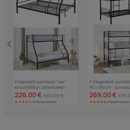
Etagenbett aus Metall "Leo"
3-Etagenbett aus Meta
einschließlich Lattenrosten -
90 x 190 cm - Schwar
90/140 x 190 cm - Schwarz
226,00 €
269,00 €
452,00 €
378,
10 Rezensionen
2 Rezensionen