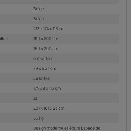
Beige
Beige
213 x 174 x 113 cm
ls :
160 x 200 cm
160 x 200 cm
enthatten
79 x 5 x 1 cm
26 lattes
174 x 8 x 113 cm
Ja
201 x 161 x 23 cm
56 kg
Design moderne et épuré Espace de