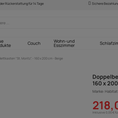
der Rückerstattung für 14 Tage
Sichere Bezahlun
ue
Wohn-und
Couch
Schlafzi
dukte
Esszimmer
ttkasten "St. Moritz". - 160 x 200 cm - Beige
Doppelbet
160 x 200
Marke: Habitat 
218,
Inklusive 0,00 € f