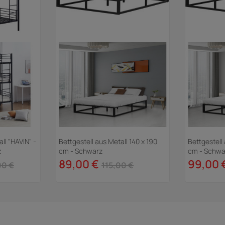
ll "HAVIN" -
Bettgestell aus Metall 140 x 190
Bettgestell
z
cm - Schwarz
cm - Schwa
89,00 €
99,00 
00 €
115,00 €