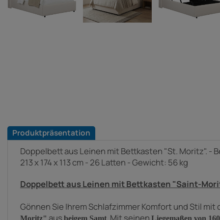
Produktpräsentation
Doppelbett aus Leinen mit Bettkasten "St. Moritz". - B
213 x 174 x 113 cm - 26 Latten - Gewicht: 56 kg
Doppelbett aus Leinen mit Bettkasten "Saint-Morit
Gönnen Sie Ihrem Schlafzimmer Komfort und Stil mit
aus
.
Mit seinen
Moritz"
beigem Samt
Liegemaßen von 160