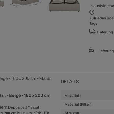
Inklusivleistu
Zufrieden oder
Tage
Lieferung
Lieferun
eige - 160 x 200 cm - Maße:
DETAILS
z".
-
Beige - 160 x 200 cm
Material :
Material (Filter) :
 dem
Doppelbett "Saint-
ist es perfekt für
Struktur :
 x 200 cm