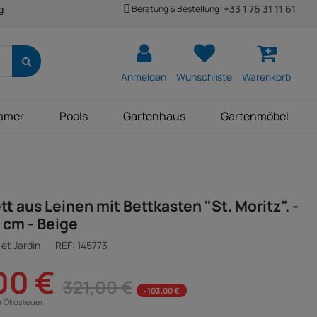
+33 1 76 31 11 61
Beratung & Bestellung :
g
Anmelden
Wunschliste
Warenkorb
mmer
Pools
Gartenhaus
Gartenmöbel
t aus Leinen mit Bettkasten "St. Moritz". -
 cm - Beige
et Jardin
REF:
145773
00 €
321,00 €
-103,00 €
ür Ökosteuer