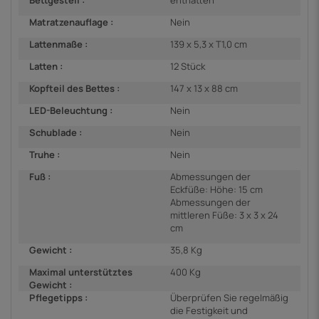
Matratzenauflage :
Nein
Lattenmaße :
139 x 5,3 x T1,0 cm
Latten :
12 Stück
Kopfteil des Bettes :
147 x 13 x 88 cm
LED-Beleuchtung :
Nein
Schublade :
Nein
Truhe :
Nein
Fuß :
Abmessungen der
Eckfüße: Höhe: 15 cm
Abmessungen der
mittleren Füße: 3 x 3 x 24
cm
Gewicht :
35,8 Kg
Maximal unterstütztes
400 Kg
Gewicht :
Pflegetipps :
Überprüfen Sie regelmäßig
die Festigkeit und