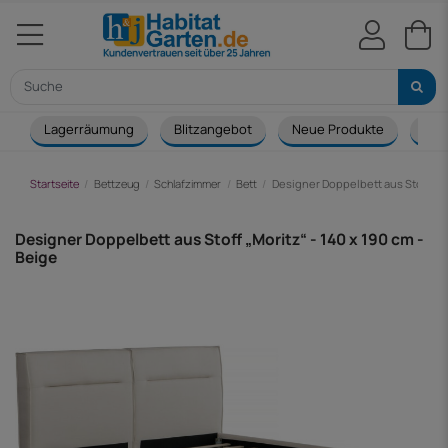
Lagerräumung
Blitzangebot
Neue Produkte
Cou
Startseite
Bettzeug
Schlafzimmer
Bett
Designer Doppelbett aus Stoff „Mor
Designer Doppelbett aus Stoff „Moritz“ - 140 x 190 cm -
Beige
-152,00 €