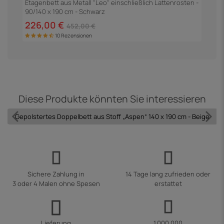
Etagenbett aus Metall "Leo" einschließlich Lattenrosten -
3
90/140 x 190 cm - Schwarz
226,00 €
2
452,00 €
10 Rezensionen
Diese Produkte könnten Sie interessieren
Gepolstertes Doppelbett aus Stoff „Aspen“ 140 x 190 cm - Beige
Sichere Zahlung in
14 Tage lang zufrieden oder
3 oder 4 Malen ohne Spesen
erstattet
Lieferung
1.000.000