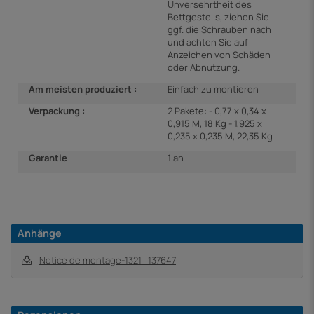
Unversehrtheit des
Bettgestells, ziehen Sie
ggf. die Schrauben nach
und achten Sie auf
Anzeichen von Schäden
oder Abnutzung.
Am meisten produziert :
Einfach zu montieren
Verpackung :
2 Pakete: - 0,77 x 0,34 x
0,915 M, 18 Kg - 1,925 x
0,235 x 0,235 M, 22,35 Kg
Garantie
1 an
Anhänge
Notice de montage-1321_137647