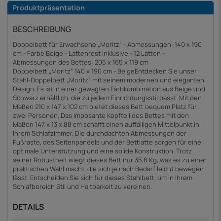
Produktpräsentation
BESCHREIBUNG
Doppelbett für Erwachsene „Moritz“ - Abmessungen: 140 x 190
cm - Farbe Beige - Lattenrost inklusive - 12 Latten -
Abmessungen des Bettes: 205 x 165 x 119 cm
Doppelbett „Moritz“ 140 x 190 cm - BeigeEntdecken Sie unser
Stahl-Doppelbett „Moritz“ mit seinem modernen und eleganten
Design. Es ist in einer gewagten Farbkombination aus Beige und
Schwarz erhältlich, die zu jedem Einrichtungsstil passt. Mit den
Maßen 210 x 147 x 102 cm bietet dieses Bett bequem Platz für
zwei Personen. Das imposante Kopfteil des Bettes mit den
Maßen 147 x 13 x 88 cm schafft einen auffälligen Mittelpunkt in
Ihrem Schlafzimmer. Die durchdachten Abmessungen der
Fußraste, des Seitenpaneels und der Bettlatte sorgen für eine
optimale Unterstützung und eine solide Konstruktion. Trotz
seiner Robustheit wiegt dieses Bett nur 35,8 Kg, was es zu einer
praktischen Wahl macht, die sich je nach Bedarf leicht bewegen
lässt. Entscheiden Sie sich für dieses Stahlbett, um in Ihrem
Schlafbereich Stil und Haltbarkeit zu vereinen.
DETAILS