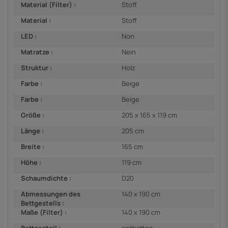
Material (Filter) :
Stoff
Material :
Stoff
LED :
Non
Matratze :
Nein
Struktur :
Holz
Farbe :
Beige
Farbe :
Beige
Größe :
205 x 165 x 119 cm
Länge :
205 cm
Breite :
165 cm
Höhe :
119 cm
Schaumdichte :
D20
Abmessungen des
140 x 190 cm
Bettgestells :
Maße (Filter) :
140 x 190 cm
Bettgestell :
enthatten