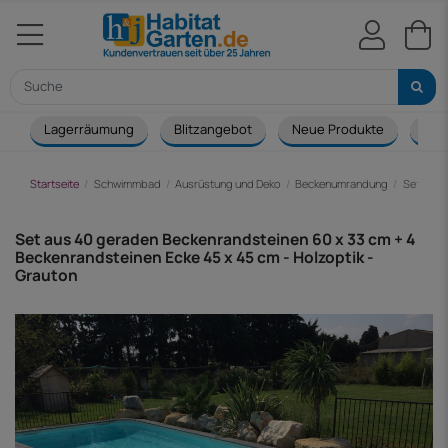
Lagerräumung
Blitzangebot
Neue Produkte
Cou
Startseite
Schwimmbad
Ausrüstung und Deko
Beckenumrandung
Set aus 
Set aus 40 geraden Beckenrandsteinen 60 x 33 cm + 4
Beckenrandsteinen Ecke 45 x 45 cm - Holzoptik -
Grauton