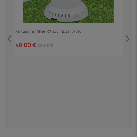
 1
Kartuschenfilter RX600 - 2,3 m3/Std.
E
40,00 €
50,00 €
6