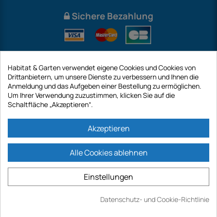
Sichere Bezahlung
Habitat & Garten verwendet eigene Cookies und Cookies von
Drittanbietern, um unsere Dienste zu verbessern und Ihnen die
Anmeldung und das Aufgeben einer Bestellung zu ermöglichen.
Um Ihrer Verwendung zuzustimmen, klicken Sie auf die
Schaltfläche „Akzeptieren“.
International
Akzeptieren
Alle Cookies ablehnen
https://www.habitatgarten.de ist eine Website der Firma GECODIS SA mit
einem Kapital von 187 203,29 €, 32 Rue de Paradis - PARIS 75010
Einstellungen
(FRANKREICH). GECODIS.SA wurde am 11.04.1998 gegründet und ist eine
Tochtergesellschaft der ODAYA ​​HOLDING mit einem Kapital von 2.750.640,00
EURO.
Datenschutz- und Cookie-Richtlinie
ALLE UNSERE AKTIONEN SIND GÜLTIG, SOWIE DER VORRAT VERFÜGBAR IST