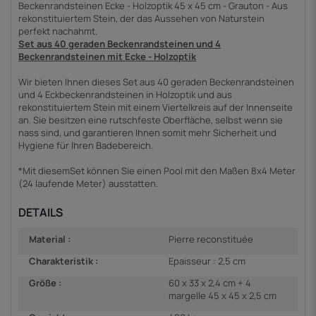
Beckenrandsteinen Ecke - Holzoptik 45 x 45 cm - Grauton - Aus
rekonstituiertem Stein, der das Aussehen von Naturstein
perfekt nachahmt.
Set aus 40 geraden Beckenrandsteinen und 4
Beckenrandsteinen mit Ecke - Holzoptik
Wir bieten Ihnen dieses Set aus 40 geraden Beckenrandsteinen
und 4 Eckbeckenrandsteinen in Holzoptik und aus
rekonstituiertem Stein mit einem Viertelkreis auf der Innenseite
an. Sie besitzen eine rutschfeste Oberfläche, selbst wenn sie
nass sind, und garantieren Ihnen somit mehr Sicherheit und
Hygiene für Ihren Badebereich.
*
Mit diesem
Set können Sie einen Pool mit den Maßen 8x4 Meter
(24 laufende Meter) ausstatten.
DETAILS
Material :
Pierre reconstituée
Charakteristik :
Epaisseur : 2,5 cm
Größe :
60 x 33 x 2,4 cm + 4
margelle 45 x 45 x 2,5 cm