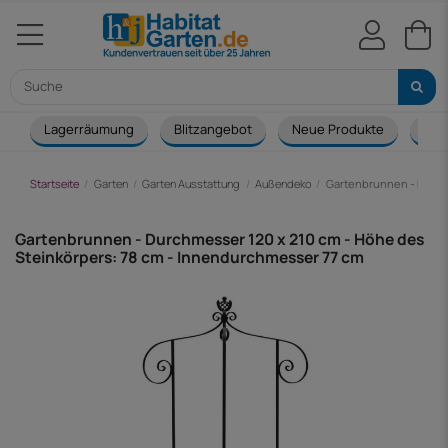
Lagerräumung
Blitzangebot
Neue Produkte
Cou
Startseite
Garten
Garten Ausstattung
Außendeko
Gartenbrunnen - Durchm
Gartenbrunnen - Durchmesser 120 x 210 cm - Höhe des
Steinkörpers: 78 cm - Innendurchmesser 77 cm