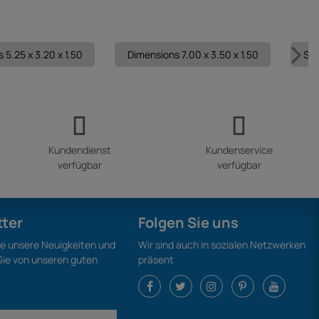
 5.25 x 3.20 x 1.50
Dimensions 7.00 x 3.50 x 1.50
Set
Kundendienst
Kundenservice
verfügbar
verfügbar
tter
Folgen Sie uns
ie unsere Neuigkeiten und
Wir sind auch in sozialen Netzwerken
 Sie von unseren guten
präsent