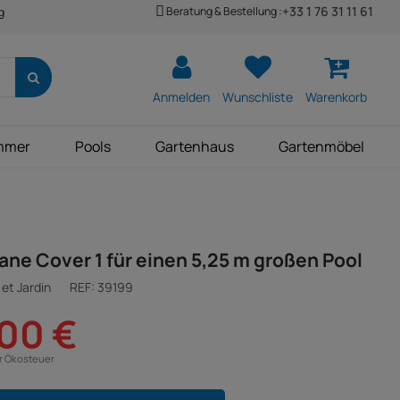
+33 1 76 31 11 61
Beratung & Bestellung :
g
Anmelden
Wunschliste
Warenkorb
mmer
Pools
Gartenhaus
Gartenmöbel
ne Cover 1 für einen 5,25 m großen Pool
et Jardin
REF:
39199
00 €
ür Ökosteuer