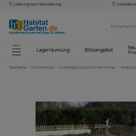
Lieferung nach Vereinbarung
Zufrieden o
MENU
Ne
Lagerräumung
Blitzangebot
Pro
Startseite
Schwimmbad
Poolpflegeprodukte für den Winter
Abdeckpl