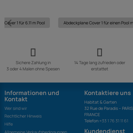
 Cover 1 für 6.11 m Pool
Abdeckplane Cover 1 für einen Pool m
Sichere Zahlung in
14 Tage lang zufrieden oder
3 oder 4 Malen ohne Spesen
erstattet
Informationen und
Kontaktiere uns
Kontakt
Habitat & Garten
Wer sind wir
32 Rue de Paradis – PARI
FRANCE
Rechtlicher Hinweis
Telefon:
+33 1 76 31 11 61
Hilfe
Kundendienst
Allgemeine Verkaufsbedingungen