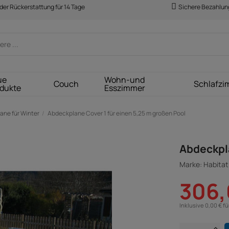
der Rückerstattung für 14 Tage
Sichere Bezahlun
ue
Wohn-und
Couch
Schlafzi
dukte
Esszimmer
ane für Winter
Abdeckplane Cover 1 für einen 5,25 m großen Pool
Abdeckpla
Marke: Habitat 
306,
Inklusive 0,00 € f