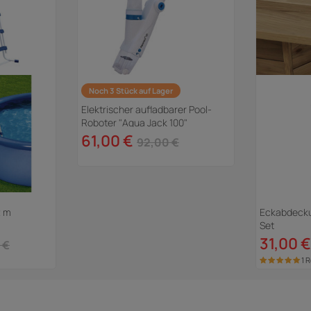
Noch 3 Stück auf Lager
Elektrischer aufladbarer Pool-
Roboter "Aqua Jack 100"
61,00 €
92,00 €
2 m
Eckabdeckun
Set
31,00 €
 €
1 