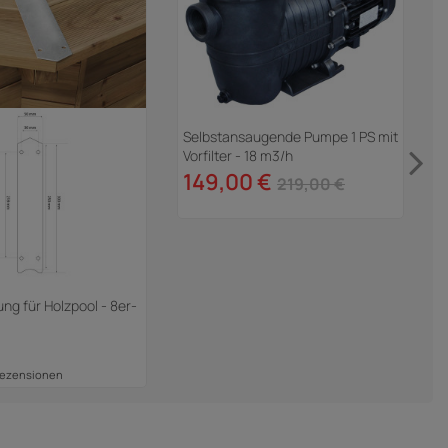
Selbstansaugende Pumpe 1 PS mit
Vorfilter - 18 m3/h
B
149,00 €
W
219,00 €
g für Holzpool - 8er-
Rezensionen