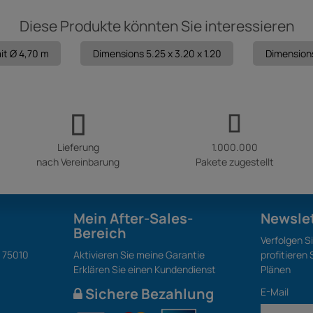
Diese Produkte könnten Sie interessieren
it Ø 4,70 m
Dimensions 5.25 x 3.20 x 1.20
Dimensions
Lieferung
1.000.000
nach Vereinbarung
Pakete zugestellt
Mein After-Sales-
Newsle
Bereich
Verfolgen S
S 75010
Aktivieren Sie meine Garantie
profitieren
Erklären Sie einen Kundendienst
Plänen
Sichere Bezahlung
E-Mail