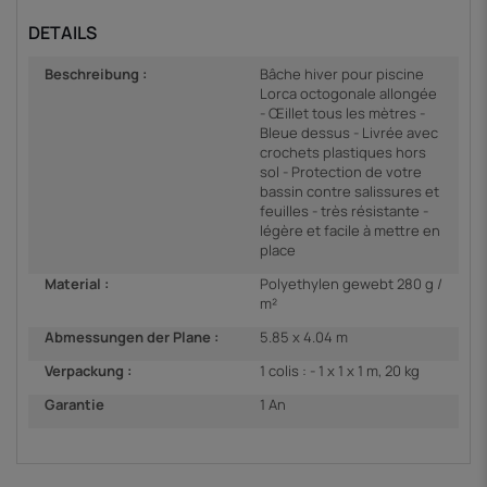
DETAILS
Beschreibung :
Bâche hiver pour piscine
Lorca octogonale allongée
- Œillet tous les mètres -
Bleue dessus - Livrée avec
crochets plastiques hors
sol - Protection de votre
bassin contre salissures et
feuilles - très résistante -
légère et facile à mettre en
place
Material :
Polyethylen gewebt 280 g /
m²
Abmessungen der Plane :
5.85 x 4.04 m
Verpackung :
1 colis : - 1 x 1 x 1 m, 20 kg
Garantie
1 An