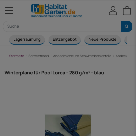
Lagerräumung
Blitzangebot
Neue Produkte
Cou
Startseite
Schwimmbad
Abdeckplane und Schwimmbeckenfolie
Abdeckplane 
Winterplane für Pool Lorca - 280 g/m² - blau