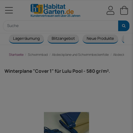
Lagerräumung
Blitzangebot
Neue Produkte
Cou
Startseite
Schwimmbad
Abdeckplane und Schwimmbeckenfolie
Abdeckplane 
Winterplane "Cover 1" für Lulu Pool - 580 gr/m².