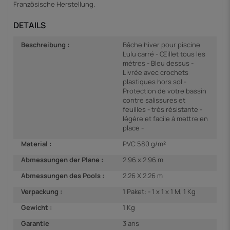
Französische Herstellung.
DETAILS
Beschreibung :
Bâche hiver pour piscine
Lulu carré - Œillet tous les
mètres - Bleu dessus -
Livrée avec crochets
plastiques hors sol -
Protection de votre bassin
contre salissures et
feuilles - très résistante -
légère et facile à mettre en
place -
Material :
PVC 580 g/m²
Abmessungen der Plane :
2.96 x 2.96 m
Abmessungen des Pools :
2.26 X 2.26 m
Verpackung :
1 Paket: - 1 x 1 x 1 M, 1 Kg
Gewicht :
1 Kg
Garantie
3 ans