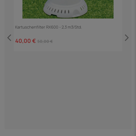
Kartuschenfilter RX600 - 2,3 m3/Std.
40,00 €
50,00 €
P
9