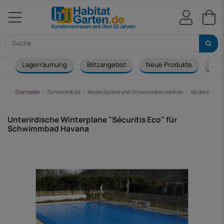
Lagerräumung
Blitzangebot
Neue Produkte
Cou
Startseite
Schwimmbad
Abdeckplane und Schwimmbeckenfolie
Abdeckplane 
Unterirdische Winterplane "Sécuritis Eco" für
Schwimmbad Havana