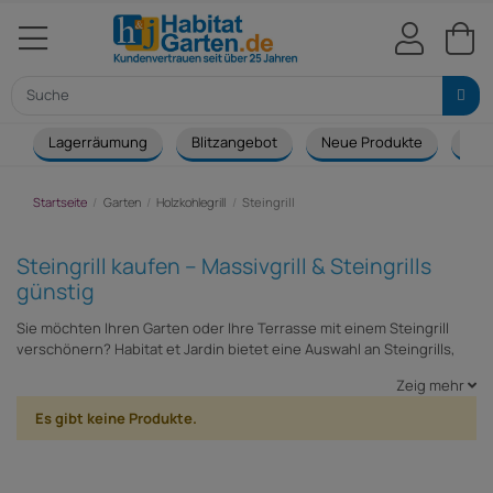
Lagerräumung
Blitzangebot
Neue Produkte
Cou
Startseite
Garten
Holzkohlegrill
Steingrill
Steingrill kaufen – Massivgrill & Steingrills
günstig
Sie möchten Ihren Garten oder Ihre Terrasse mit einem Steingrill
verschönern? Habitat et Jardin bietet eine Auswahl an Steingrills,
die sich ideal zum Grillen von Fleisch, Fisch und Gemüse eignen.
Zeig mehr
Praktisch und robust – ein Steingrill ist der perfekte Begleiter für
viele gesellige Runden. Er verleiht Ihrem Garten zudem eine stilvolle
Es gibt keine Produkte.
Note. Machen Sie Ihre Nachbarn neidisch und entdecken Sie unsere
Auswahl an Steingrills.