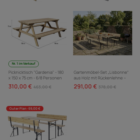
Nr. 1 im Verkauf
Picknicktisch "Gardenia" - 180
Gartenmöbel-Set „Lisbonne“
x 150 x 75 cm - 6/8 Personen
aus Holz mit Rückenlehne –
220 cm – Braun
310,00 €
291,00 €
463,00 €
378,00 €
Guter Plan -59,00 €