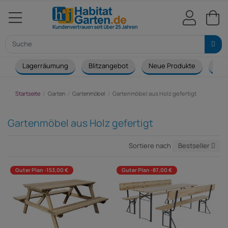
Lagerräumung
Blitzangebot
Neue Produkte
Cou
Startseite
Garten
Gartenmöbel
Gartenmöbel aus Holz gefertigt
Gartenmöbel aus Holz gefertigt
Sortiere nach
Bestseller
Guter Plan -153,00 €
Guter Plan -87,00 €