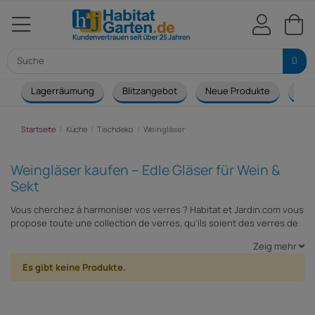
Lagerräumung
Blitzangebot
Neue Produkte
Cou
Startseite
Küche
Tischdeko
Weingläser
Weingläser kaufen – Edle Gläser für Wein &
Sekt
Vous cherchez à harmoniser vos verres ? Habitat et Jardin.com vous
propose toute une collection de verres, qu’ils soient des verres de
vin blanc, des verres de vin rouge, des verres à champagne ou des
Zeig mehr
verres à eau !
Es gibt keine Produkte.