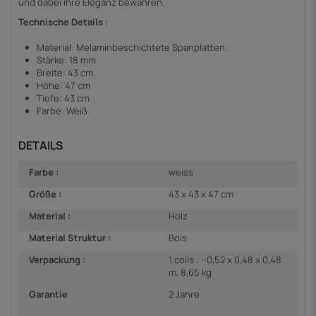
und dabei ihre Eleganz bewahren.
Technische Details :
Material: Melaminbeschichtete Spanplatten.
Stärke: 18 mm
Breite: 43 cm
Höhe: 47 cm
Tiefe: 43 cm
Farbe: Weiß
DETAILS
Farbe :
weiss
Größe :
43 x 43 x 47 cm
Material :
Holz
Material Struktur :
Bois
Verpackung :
1 colis : - 0,52 x 0,48 x 0,48
m, 8,65 kg
Garantie
2 Jahre