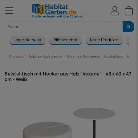
Lagerräumung
Blitzangebot
Neue Produkte
Cou
Startseite
Sofa und Wohnzimmer
Wohn-und Esszimmer
Beistelltisch
Beiste
Beistelltisch mit Hocker aus Holz "Vexana" - 43 x 43 x 47
cm - Weiß