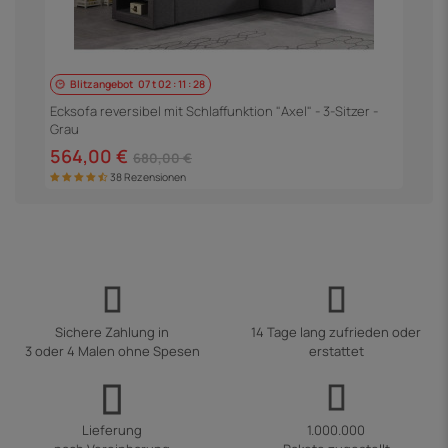
Blitzangebot
07
t
02
:
11
:
27
E
S
Ecksofa reversibel mit Schlaffunktion "Axel" - 3-Sitzer -
Grau
5
564,00 €
680,00 €
38 Rezensionen
Sichere Zahlung in
14 Tage lang zufrieden oder
3 oder 4 Malen ohne Spesen
erstattet
Lieferung
1.000.000