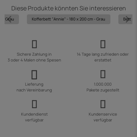
Diese Produkte könnten Sie interessieren
m - Grau
Kofferbett "Annie" - 180 x 200 cm - Grau
Bett mi
Sichere Zahlung in
14 Tage lang zufrieden oder
3 oder 4 Malen ohne Spesen
erstattet
Lieferung
1.000.000
nach Vereinbarung
Pakete zugestellt
Kundendienst
Kundenservice
verfügbar
verfügbar