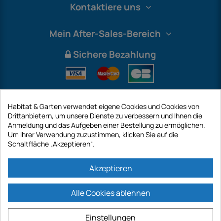
Kontaktiere uns
Mein After-Sales-Bereich
Sichere Bezahlung
Habitat & Garten verwendet eigene Cookies und Cookies von
Drittanbietern, um unsere Dienste zu verbessern und Ihnen die
Anmeldung und das Aufgeben einer Bestellung zu ermöglichen.
Um Ihrer Verwendung zuzustimmen, klicken Sie auf die
Schaltfläche „Akzeptieren“.
International
Akzeptieren
Alle Cookies ablehnen
https://www.habitatgarten.de ist eine Website der Firma GECODIS SA mit
einem Kapital von 187 203,29 €, 32 Rue de Paradis - PARIS 75010
Einstellungen
(FRANKREICH). GECODIS.SA wurde am 11.04.1998 gegründet und ist eine