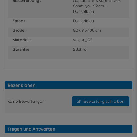
Beschreibung :
Gepolstertes Kopfteil aus
Samt Lya - 92 cm -
Dunkelblau
Farbe :
Dunkelblau
Größe :
92 x 8 x 100 cm
Material :
valeur_DE
Garantie
2 Jahre
Rezensionen
Keine Bewertungen
Bewertung schreiben
Fragen und Antworten