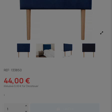
REF:
133850
44,00 €
Inklusive 0,00 € für Ökosteuer
:
Kaufen