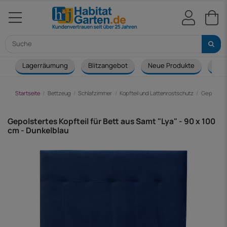
Lagerräumung
Blitzangebot
Neue Produkte
Cou
Startseite
Bettzeug
Schlafzimmer
Kopfteil und Lattenrostschutz
Gepolstert
Gepolstertes Kopfteil für Bett aus Samt "Lya" - 90 x 100
cm - Dunkelblau