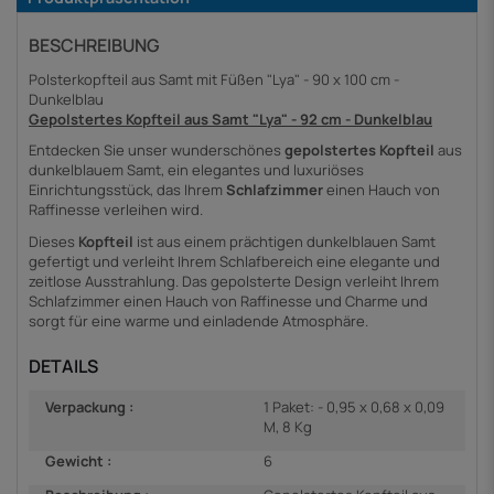
BESCHREIBUNG
Polsterkopfteil aus Samt mit Füßen "Lya" - 90 x 100 cm -
Dunkelblau
Gepolstertes Kopfteil aus Samt "Lya" - 92 cm - Dunkelblau
Entdecken Sie unser wunderschönes
gepolstertes Kopfteil
aus
dunkelblauem Samt, ein elegantes und luxuriöses
Einrichtungsstück, das Ihrem
Schlafzimmer
einen Hauch von
Raffinesse verleihen wird.
Dieses
Kopfteil
ist aus einem prächtigen dunkelblauen Samt
gefertigt und verleiht Ihrem Schlafbereich eine elegante und
zeitlose Ausstrahlung. Das gepolsterte Design verleiht Ihrem
Schlafzimmer einen Hauch von Raffinesse und Charme und
sorgt für eine warme und einladende Atmosphäre.
DETAILS
Verpackung :
1 Paket: - 0,95 x 0,68 x 0,09
M, 8 Kg
Gewicht :
6