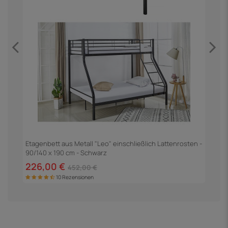
Etagenbett aus Metall "Leo" einschließlich Lattenrosten -
3
90/140 x 190 cm - Schwarz
226,00 €
2
452,00 €
10 Rezensionen